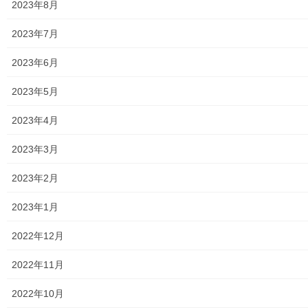
2023年8月
す
ウ
)
ィ
東大和市市役所関連
ン
ド
2023年7月
ウ
で
東大和市社会福祉協議会
開
2023年6月
き
ま
東大和市生活支援体整備事業広報誌「てとてとて」
す
)
2023年5月
公民館／市民センター等配置図
2023年4月
公民館／地区会館
2023年3月
市民センター
2023年2月
老人福祉施設
2023年1月
地区集会所
2022年12月
学校関連
2022年11月
小学校
2022年10月