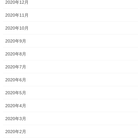
2020年12月
東大和市消防団
2020年11月
東大和市マンホールトイレの設置場所
2020年10月
東大和市立第二小／第二中学校に設置の備蓄コンテナーの
2020年9月
備蓄物品明細
2020年8月
南街・桜が丘地域防災協議会
2020年7月
東大和市立第二小学校避難所管理運営マニュアル
2020年6月
東大和第二中学校避難所管理運営マニュアル
2020年5月
発行書籍
2020年4月
放射線量
2020年3月
空間放射線量測定
2020年2月
南街・桜が丘地域の測定結果