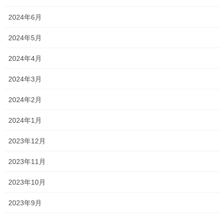
トップページに戻る
2024年6月
共有:
2024年5月
ク
F
2024年4月
リ
a
ッ
c
ク
e
し
b
2024年3月
て
o
T
o
w
k
Facebook
twitter
2024年2月
i
で
t
共
t
有
e
す
2024年1月
LINE
r
る
で
に
共
は
2023年12月
有
ク
(
リ
新
ッ
し
ク
2023年11月
い
し
ウ
て
メニュー
ィ
く
2023年10月
ン
だ
ド
さ
行政機関
ウ
い
で
(
2023年9月
開
新
き
し
行政関連
ま
い