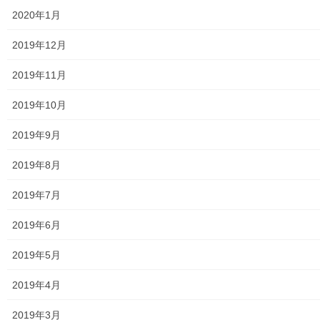
2020年1月
東大和市中央／湖畔地域の測定結果
2019年12月
東大和他地域の空間放射線量測定結果
2019年11月
食品の含有放射線量の測定結果
2019年10月
青少年対策
2019年9月
青少年対策第二地区委員会 年度計画／実績報告
2019年8月
御神輿譲渡関連資料
2019年7月
凧作りマニュアル
2019年6月
東大和少年少女合唱団定期演奏会
2019年5月
発行資料
2019年4月
二小保管の古い写真
2019年3月
東大和伝統芸能フェスタ(東大和音頭)の実施(発表)報告