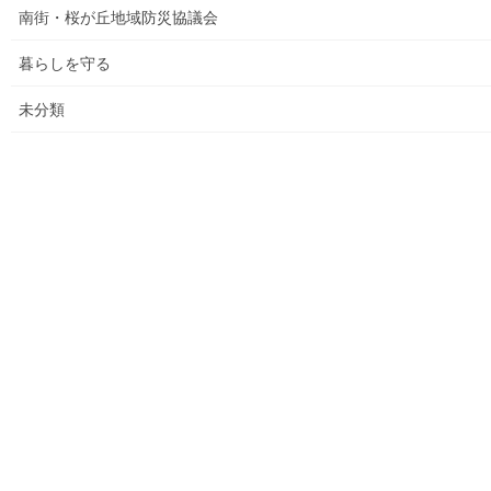
南街公民館祭りでの掲示資料
南街・桜が丘地域防災協議会
平成２８年度の活動状況
暮らしを守る
平成２８年度定例会
未分類
各種資料の掲示（２）；ごみ収集有料化検証結果
各種資料の掲示(1) ;平成２７年度に開催された各地域の公民
館で発表した資料
各種資料の掲示(3)；納入した税金、保険料年度別納入増加
状況等
各種資料の掲示(4)改定版；支出の変化を見る(平成２７年度
決算追加）
各種資料の提示(5)；財政支出の変化(民生費関連)
各種資料の提示(6)；市の財政の増加、何が増加したか