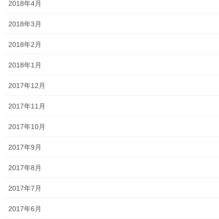
2018年4月
大和ものがたり；２０２２年(０１月～１２月)
2018年3月
大和ものがたり；２０２３年０１月～１２
月
2018年2月
2018年1月
大和ものがたり；２０２４年１０３号～
2017年12月
大和ものがたり；２０２５年；１１５～１２６号
2017年11月
大和ものがたり；２０２６年；１２７号～
2017年10月
南街・桜が丘地域の道路整備完了及び計画
2017年9月
空堀川上流雨水幹線整備事業関連
2017年8月
絵画
2017年7月
東大和市駅高架下の夜市開催報告
2017年6月
東大和市南街・桜が丘地域の歴史について