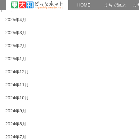
HOME
HOME
まちで遊ぶ
ま
2025年5月
コ
ナ
まちで学ぶ
がいこくじん
みんなのブログ
イベント
考えよう街創り
ン
ビ
2025年4月
テ
ゲ
ン
ー
2025年3月
市民センター
ツ
シ
へ
ョ
2025年2月
ス
ン
HOME
市民センター
キ
に
2025年1月
ッ
移
プ
動
2024年12月
・奈良橋市民センター
・上北台市民センター
2024年11月
・南街市民センター
2024年10月
・桜が丘市民センター
2024年9月
・向原市民センター
2024年8月
・清原市民センター
2024年7月