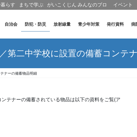
で暮らす
まちで学ぶ
がいこくじん
みんなのブロ
イベント
グ
自治会
防犯・防災
放射線量
青少年対策
発行資料
病
／第二中学校に設置の備蓄コンテ
ンテナーの備蓄物品明細
ンテナーの備蓄されている物品は以下の資料をご覧(ア