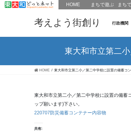
HOME
HOME
まちで遊ぶ
まち
コ
ナ
ン
ビ
考えよう街創り
行政機関
テ
ゲ
ン
ー
ツ
シ
へ
ョ
東大和市立第二小
ス
ン
キ
に
ッ
移
HOME
東大和市立第二小／第二中学校に設置の備蓄コ
プ
動
東大和市立第二小／第二中学校に設置の備蓄コ
ップ願います)下さい。
220707防災備蓄コンテナー内容物
共有: