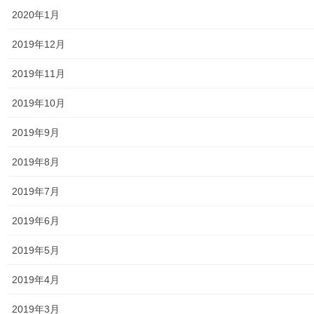
放射線量
2020年1月
空間放射線量測定
2019年12月
南街・桜が丘地域の測定結果
2019年11月
東大和市中央／湖畔地域の測定結果
2019年10月
東大和他地域の空間放射線量測定結果
2019年9月
食品の含有放射線量の測定結果
2019年8月
青少年対策
2019年7月
青少年対策第二地区委員会 年度計画／実績報告
2019年6月
御神輿譲渡関連資料
2019年5月
凧作りマニュアル
2019年4月
東大和少年少女合唱団定期演奏会
2019年3月