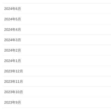
(‘20.06.20)
2024年6月
7. 日頃から風水害への備えを(‘20.07.05)
8. 住宅用火災警報器の交換目安(１０ヶ年)
2024年5月
2024年4月
2024年3月
共有:
2024年2月
ク
F
リ
a
ッ
c
2024年1月
ク
e
し
b
て
o
2023年12月
T
o
w
k
Facebook
twitter
i
で
t
共
2023年11月
t
有
e
す
LINE
r
る
2023年10月
で
に
共
は
有
ク
(
リ
2023年9月
新
ッ
し
ク
い
し