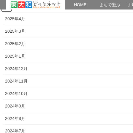
HOME
HOME
まちで遊ぶ
ま
2025年5月
コ
ナ
まちで学ぶ
がいこくじん
みんなのブログ
イベント
考えよう街創り
ン
ビ
2025年4月
テ
ゲ
ン
ー
2025年3月
防災関連資料
ツ
シ
へ
ョ
2025年2月
ス
ン
HOME
防災関連資料
キ
に
2025年1月
ッ
移
プ
動
2024年12月
防災関連資料は以下の通りです。
2024年11月
1.かんたん非常食のつくり方
2024年10月
2.ダンンボールトイレの作り方
3.ダンボールトイレ(栄二)
2024年9月
4.AED操作簡易説明書
5. 変南街公民館街つくり用「南街・桜が丘地域防災協議会活
2024年8月
動」変
6. 新型コロナウイルスとインフルエンザ・風邪との見分け方
2024年7月