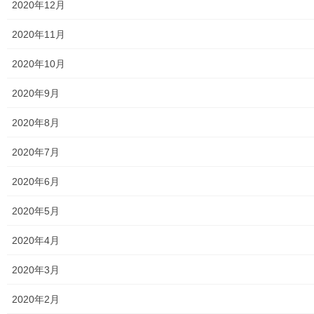
2020年12月
東大和市防災地区カルテ１６地区明細
2020年11月
北多摩西部消防署
2020年10月
北多摩西部消防署発行資料
2020年9月
東大和市消防団
2020年8月
東大和市マンホールトイレの設置場所
2020年7月
東大和市立第二小／第二中学校に設置の備蓄コンテナーの
備蓄物品明細
2020年6月
南街・桜が丘地域防災協議会
2020年5月
東大和市立第二小学校避難所管理運営マニュアル
2020年4月
東大和第二中学校避難所管理運営マニュアル
2020年3月
発行書籍
2020年2月