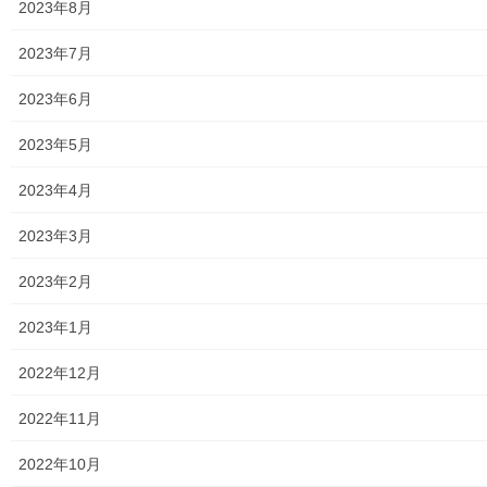
2023年8月
ウ
て
メニュー
ィ
く
ン
だ
ド
さ
2023年7月
行政機関
ウ
い
で
(
開
新
2023年6月
き
し
行政関連
ま
い
す
ウ
)
ィ
2023年5月
東大和市市役所関連
ン
ド
ウ
2023年4月
で
東大和市社会福祉協議会
開
き
ま
2023年3月
東大和市生活支援体整備事業広報誌「てとてとて」
す
)
2023年2月
公民館／市民センター等配置図
2023年1月
公民館／地区会館
2022年12月
市民センター
2022年11月
老人福祉施設
2022年10月
地区集会所