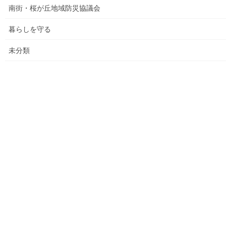
南街・桜が丘地域防災協議会
平成27年度の活動状況
暮らしを守る
下水道料金の改定
未分類
南街公民館祭りでの掲示資料
平成２８年度の活動状況
平成２８年度定例会
各種資料の掲示（２）；ごみ収集有料化検証結果
各種資料の掲示(1) ;平成２７年度に開催された各地域の公民
館で発表した資料
各種資料の掲示(3)；納入した税金、保険料年度別納入増加
状況等
各種資料の掲示(4)改定版；支出の変化を見る(平成２７年度
決算追加）