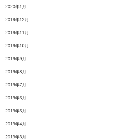
2020年1月
御神輿譲渡関連資料
2019年12月
凧作りマニュアル
2019年11月
東大和少年少女合唱団定期演奏会
2019年10月
発行資料
2019年9月
二小保管の古い写真
2019年8月
東大和伝統芸能フェスタ(東大和音頭)の実施(発表)報告
2019年7月
防災関連資料
2019年6月
マニュアル等
2019年5月
ASA大和発行資料
2019年4月
大和ものがたり；２０１５年(０７月～１２月)
2019年3月