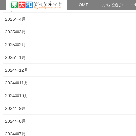
HOME
HOME
まちで遊ぶ
ま
2025年5月
コ
ナ
まちで学ぶ
がいこくじん
みんなのブログ
イベント
考えよう街創り
ン
ビ
2025年4月
テ
ゲ
ン
ー
2025年3月
高齢者ほっと支援センターきよはら
ツ
シ
へ
ョ
2025年2月
ス
ン
HOME
高齢者ほっと支援センターきよはら
キ
に
2025年1月
ッ
移
プ
動
2024年12月
高齢者ほっと支援センターきよはら
トップページに戻る
2024年11月
2024年10月
共有:
2024年9月
ク
F
リ
a
ッ
c
ク
e
2024年8月
し
b
て
o
T
o
2024年7月
w
k