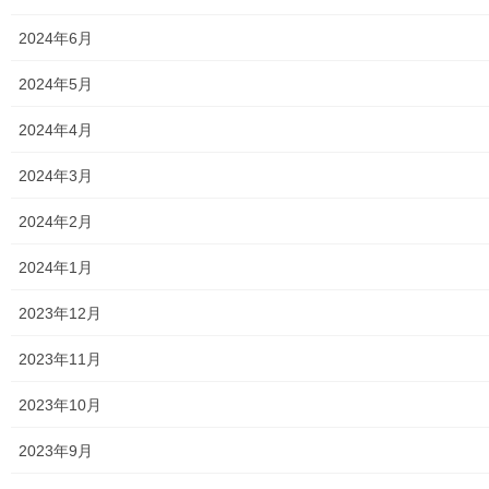
Facebook
twitter
i
で
t
共
t
有
2024年6月
e
す
LINE
r
る
で
に
2024年5月
共
は
有
ク
(
リ
新
ッ
2024年4月
し
ク
い
し
ウ
て
メニュー
2024年3月
ィ
く
ン
だ
ド
さ
行政機関
ウ
い
2024年2月
で
(
開
新
き
し
行政関連
2024年1月
ま
い
す
ウ
)
ィ
東大和市市役所関連
ン
2023年12月
ド
ウ
で
東大和市社会福祉協議会
2023年11月
開
き
ま
東大和市生活支援体整備事業広報誌「てとてとて」
す
2023年10月
)
公民館／市民センター等配置図
2023年9月
公民館／地区会館