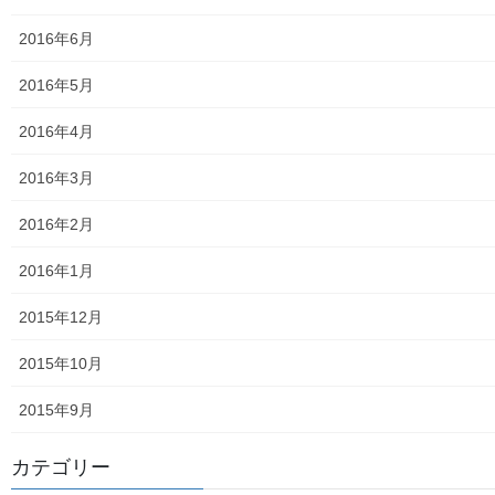
東大和市内のクリニック／診療所一覧
2016年6月
認知症ガイドブック
2016年5月
まちの財政
2016年4月
白書の発行
2016年3月
平成27年度の活動状況
2016年2月
下水道料金の改定
2016年1月
南街公民館祭りでの掲示資料
2015年12月
平成２８年度の活動状況
2015年10月
平成２８年度定例会
2015年9月
各種資料の掲示（２）；ごみ収集有料化検証結果
カテゴリー
各種資料の掲示(1) ;平成２７年度に開催された各地域の公民