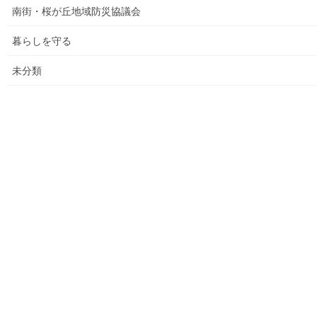
館で発表した資料
南街・桜が丘地域防災協議会
各種資料の掲示(3)；納入した税金、保険料年度別納入増加
暮らしを守る
状況等
未分類
各種資料の掲示(4)改定版；支出の変化を見る(平成２７年度
決算追加）
各種資料の提示(5)；財政支出の変化(民生費関連)
各種資料の提示(6)；市の財政の増加、何が増加したか
各種資料の提示（７）；国からの補助金の推移
各種資料の提示(8)；ごみ収取有料化後の検証結果その(３)
平成２９年度活動状況
教育費の他市との比較(平成２７年度資料での比較)
平成３０年度活動状況