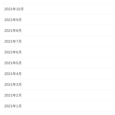
2025年度警視庁・他団体の発行資料
2021年10月
２０２６年度警視庁・他団体の発行資料
2021年9月
防災関連
2021年8月
東大和市防災地区カルテ１６地区明細
2021年7月
北多摩西部消防署
2021年6月
北多摩西部消防署発行資料
2021年5月
東大和市消防団
2021年4月
東大和市マンホールトイレの設置場所
2021年3月
東大和市立第二小／第二中学校に設置の備蓄コンテナーの
2021年2月
備蓄物品明細
2021年1月
南街・桜が丘地域防災協議会