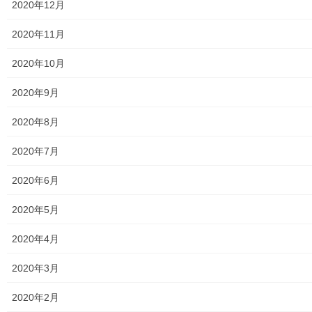
2020年12月
東大和市立第二小学校避難所管理運営マニュアル
2020年11月
東大和第二中学校避難所管理運営マニュアル
2020年10月
発行書籍
2020年9月
放射線量
2020年8月
空間放射線量測定
2020年7月
南街・桜が丘地域の測定結果
2020年6月
東大和市中央／湖畔地域の測定結果
2020年5月
東大和他地域の空間放射線量測定結果
2020年4月
食品の含有放射線量の測定結果
2020年3月
青少年対策
2020年2月
青少年対策第二地区委員会 年度計画／実績報告