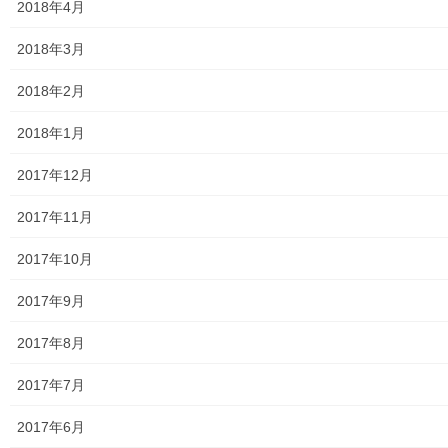
2018年4月
大和ものがたり；２０２６年；１２７号～
2018年3月
南街・桜が丘地域の道路整備完了及び計画
2018年2月
空堀川上流雨水幹線整備事業関連
2018年1月
絵画
2017年12月
東大和市駅高架下の夜市開催報告
2017年11月
東大和市南街・桜が丘地域の歴史について
2017年10月
病院・福祉
2017年9月
東大和病院
2017年8月
東大和市高齢者ほっと支援センター
2017年7月
高齢者ほっと支援センターいもくぼ
2017年6月
高齢者ほっと支援センターなんがい