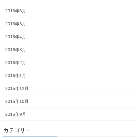
青少年対策第二地区委員会 年度計画／実績報告
2016年6月
御神輿譲渡関連資料
2016年5月
凧作りマニュアル
2016年4月
東大和少年少女合唱団定期演奏会
2016年3月
発行資料
2016年2月
二小保管の古い写真
2016年1月
東大和伝統芸能フェスタ(東大和音頭)の実施(発表)報告
2015年12月
防災関連資料
2015年10月
マニュアル等
2015年9月
ASA大和発行資料
カテゴリー
大和ものがたり；２０１５年(０７月～１２月)