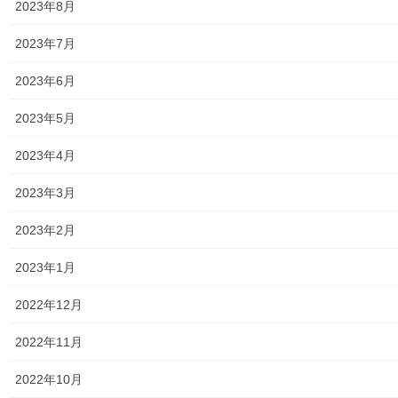
月 ２９ 日 土 第一光ヶ丘公園に
2023年8月
て 開催されました。 当日は戻り冷え込みと雨というあいにくの天
気でしたが、個人宅の駐車
2023年7月
場で模擬店のみが開かれ、 自治会住人の方々が 、 楽し まれまし
2023年6月
た。詳細は下記資料をご覧(タップ願います)下さい。
250329桜祭り（第一光ヶ丘）
2023年5月
トップページに戻る
2023年4月
2023年3月
2023年2月
2023年1月
街創り
2022年12月
2022年11月
共有:
ク
F
2022年10月
リ
a