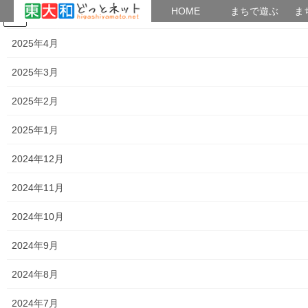
HOME
HOME
まちで遊ぶ
ま
2025年5月
コ
ナ
まちで学ぶ
がいこくじん
みんなのブログ
イベント
考えよう街創り
ン
ビ
2025年4月
テ
ゲ
ン
ー
2025年3月
暮らしを守る
ツ
シ
へ
ョ
2025年2月
ス
ン
HOME
暮らしを守る
２０２５ 年桜祭り（第一光ヶ丘自治会)の開催報告
キ
に
2025年1月
ッ
移
プ
動
2024年12月
2025年3月30日
/ 最終更新日時 :
2025年3月30日
街創り
暮らしを守る
2024年11月
２０２５ 年桜祭り（第一光ヶ丘自
2024年10月
治会)の開催報告
2024年9月
2024年8月
2024年7月