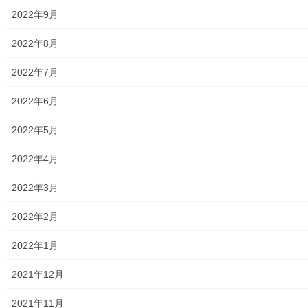
ッ
c
ク
e
2022年9月
し
b
て
o
T
o
関連
w
k
2022年8月
i
で
t
共
２０２３年桜祭り（第一光ヶ
２０２６年桜祭り（東大和第
t
有
2022年7月
e
す
丘自治会）開催報告
一光ヶ丘自治会）の開催報告
r
る
2023年4月2日
2026年3月30日
で
に
共
は
2022年6月
暮らしを守る
暮らしを守る
有
ク
(
リ
新
ッ
２０２４年桜祭り(東大和第一
2022年5月
し
ク
光ヶ丘自治会)の開催
い
し
ウ
て
2024年3月30日
ィ
く
2022年4月
ン
だ
暮らしを守る
ド
さ
ウ
い
2022年3月
で
(
開
新
き
し
ま
い
2022年2月
す
ウ
Facebook
twitter
)
ィ
ン
2022年1月
ド
ウ
LINE
で
開
2021年12月
き
ま
す
2021年11月
暮らしを守る
)
カテゴリー