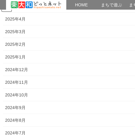
HOME
HOME
まちで遊ぶ
ま
2025年5月
コ
ナ
まちで学ぶ
がいこくじん
みんなのブログ
イベント
考えよう街創り
ン
ビ
2025年4月
テ
ゲ
ン
ー
2025年3月
暮らしを守る
ツ
シ
へ
ョ
2025年2月
ス
ン
HOME
暮らしを守る
キ
に
2025年1月
花火開放日（２０２５年０８月２３日(土) 第二小学校グランド）；南街2丁目協
ッ
移
和二／協和三自治会主催
プ
動
2024年12月
2025年8月26日
/ 最終更新日時 :
2025年8月26日
街創り
2024年11月
暮らしを守る
2024年10月
花火開放日（２０２５年０８月２３
日(土) 第二小学校グランド）；南
2024年9月
街2丁目協和二／協和三自治会主催
2024年8月
2024年7月