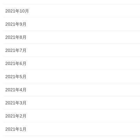
ウ
で
開
暮らしを守る
カテゴリー
2021年10月
き
ま
す
)
2021年9月
2021年8月
暮らしを守る
前の記事
2021年7月
スマイルセミナー 「東大和市避
2021年6月
難行動要支援者 避難支援登録制
度について」；南街・桜が丘地
域防災協議会
2021年5月
2025年8月26日
2021年4月
2021年3月
暮らしを守る
次の記事
2021年2月
東大和市駅「高架下の夜市」の
イベントタイムテーブル／店舗
2021年1月
マップのお知らせ