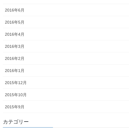
東大和少年少女合唱団定期演奏会
2016年6月
発行資料
2016年5月
二小保管の古い写真
2016年4月
東大和伝統芸能フェスタ(東大和音頭)の実施(発表)報告
2016年3月
防災関連資料
2016年2月
マニュアル等
2016年1月
ASA大和発行資料
2015年12月
大和ものがたり；２０１５年(０７月～１２月)
2015年10月
大和ものがたり；２０１６年(０１月～１２月）
2015年9月
大和ものがたり；２０１７年(０１月～１２月)
カテゴリー