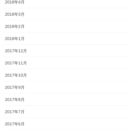
2018年4月
防災関連
2018年3月
東大和市防災地区カルテ１６地区明細
2018年2月
北多摩西部消防署
2018年1月
北多摩西部消防署発行資料
2017年12月
東大和市消防団
2017年11月
東大和市マンホールトイレの設置場所
2017年10月
東大和市立第二小／第二中学校に設置の備蓄コンテナーの
備蓄物品明細
2017年9月
南街・桜が丘地域防災協議会
2017年8月
東大和市立第二小学校避難所管理運営マニュアル
2017年7月
東大和第二中学校避難所管理運営マニュアル
2017年6月