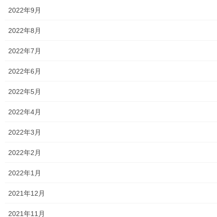
共有:
2022年9月
ク
F
2022年8月
リ
a
ッ
c
ク
e
し
b
2022年7月
て
o
T
o
関連
w
k
2022年6月
i
で
t
共
花火開放日参加報告
花火開放日
t
有
e
す
2019年8月28日
2017年8月28日
2022年5月
r
る
暮らしを守る
暮らしを守る
で
に
共
は
2022年4月
有
ク
花火開放日に参加しよう！！
(
リ
新
ッ
2025年7月22日
し
ク
2022年3月
暮らしを守る
い
し
ウ
て
ィ
く
2022年2月
ン
だ
ド
さ
ウ
い
で
(
2022年1月
開
新
Facebook
twitter
き
し
ま
い
2021年12月
す
ウ
)
ィ
LINE
ン
ド
2021年11月