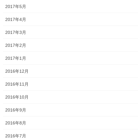
発行書籍
2017年5月
放射線量
2017年4月
空間放射線量測定
2017年3月
南街・桜が丘地域の測定結果
2017年2月
東大和市中央／湖畔地域の測定結果
2017年1月
東大和他地域の空間放射線量測定結果
2016年12月
食品の含有放射線量の測定結果
2016年11月
青少年対策
2016年10月
青少年対策第二地区委員会 年度計画／実績報告
2016年9月
御神輿譲渡関連資料
2016年8月
凧作りマニュアル
2016年7月