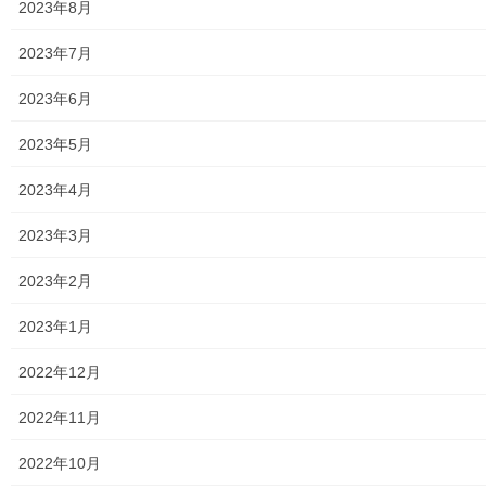
2023年8月
昨年度は中止された花火の開放日ですが、本年度は南街二丁目協
2023年7月
和二自治会及び協和三自治会により、地域有志の方々、及び東大
和市消防団第七分団のご協力の下、開催されました。「手持ち花
2023年6月
火」は参加者がそれぞれ持ち寄り、最後は主催者の用意した「吹
き出し花火」「打上げ花火」「ナイアガラ」で楽しまれました。
2023年5月
約４００名もの方々が参加されました。詳細は下記資料をご覧(タ
ップ願います)下さい。
2023年4月
250823花火開放日
トップページに戻る
2023年3月
2023年2月
2023年1月
2022年12月
2022年11月
街創り
2022年10月