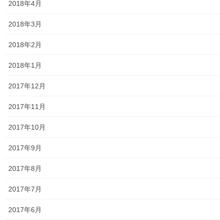
2018年4月
北多摩西部消防署発行資料
2018年3月
東大和市消防団
2018年2月
東大和市マンホールトイレの設置場所
2018年1月
東大和市立第二小／第二中学校に設置の備蓄コンテナーの
備蓄物品明細
2017年12月
南街・桜が丘地域防災協議会
2017年11月
東大和市立第二小学校避難所管理運営マニュアル
2017年10月
東大和第二中学校避難所管理運営マニュアル
2017年9月
発行書籍
2017年8月
放射線量
2017年7月
空間放射線量測定
2017年6月