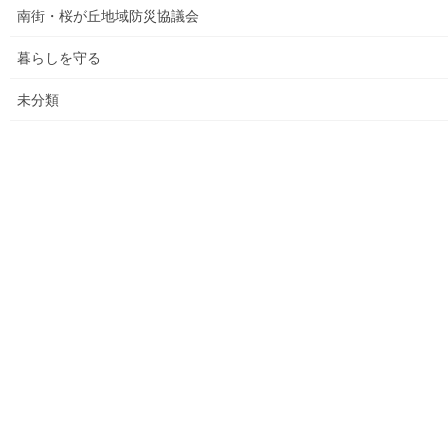
大和ものがたり；２０２１年(０１月～１２月)
南街・桜が丘地域防災協議会
大和ものがたり；２０２２年(０１月～１２月)
暮らしを守る
大和ものがたり；２０２３年０１月～１２
未分類
月
大和ものがたり；２０２４年１０３号～
大和ものがたり；２０２５年；１１５～１２６号
大和ものがたり；２０２６年；１２７号～
南街・桜が丘地域の道路整備完了及び計画
空堀川上流雨水幹線整備事業関連
絵画
東大和市駅高架下の夜市開催報告