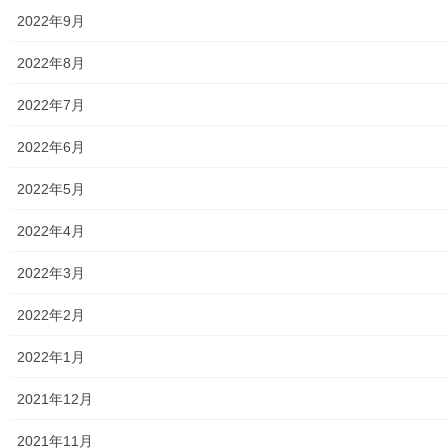
w
k
i
で
2022年9月
t
共
２０２１年度公民館まつりイ
「東大和まちの財政をまなぶ
t
有
e
す
ンターネット配信内容(東大和
会」の東大和市中央公民館活
2022年8月
r
る
まちの財政をまなぶ会）
動グループ展示・発表会の参
で
に
共
は
2021年12月7日
加報告
有
ク
2022年7月
(
リ
暮らしを守る
2025年8月2日
新
ッ
暮らしを守る
し
ク
2022年6月
い
し
ウ
て
東大和市青少年対策第二委員
ィ
く
ン
だ
2022年5月
会平成２８年度総会の開催
ド
さ
2016年5月20日
ウ
い
で
(
暮らしを守る
2022年4月
開
新
き
し
ま
い
す
ウ
2022年3月
)
ィ
ン
ド
2022年2月
Facebook
ウ
twitter
で
開
き
2022年1月
ま
LINE
す
)
2021年12月
暮らしを守る
カテゴリー
2021年11月