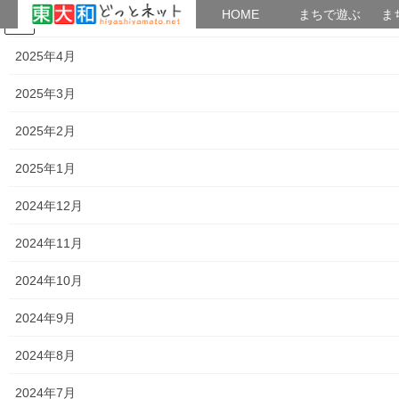
HOME
HOME
まちで遊ぶ
ま
2025年5月
コ
ナ
まちで学ぶ
がいこくじん
みんなのブログ
イベント
考えよう街創り
ン
ビ
2025年4月
テ
ゲ
ン
ー
2025年3月
暮らしを守る
ツ
シ
へ
ョ
2025年2月
ス
ン
HOME
暮らしを守る
キ
に
2025年1月
各種資料の提示；No.4(改定版)支出の変化を見る(平成２７年度決算追加)
ッ
移
プ
動
2024年12月
2016年9月17日
/ 最終更新日時 :
2016年9月18日
街創り
2024年11月
暮らしを守る
各種資料の提示；No.4(改定版)支出
2024年10月
の変化を見る(平成２７年度決算追
2024年9月
加)
2024年8月
2024年7月