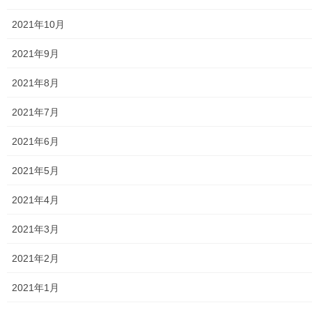
2021年10月
2021年9月
暮らしを守る
前の記事
2021年8月
南街・桜が丘地域防災協議会役
員・女性班「たんぽぽ」９月次
2021年7月
定例会
2016年9月14日
2021年6月
暮らしを守る
2021年5月
次の記事
栄三丁目自治会声掛け／見守
2021年4月
り、防災機器操作訓練
2016年9月18日
2021年3月
2021年2月
メニュー
2021年1月
行政機関