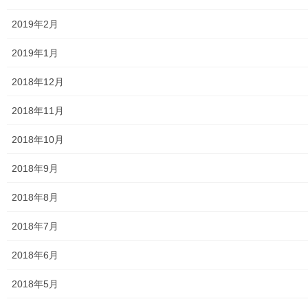
ホームページ開設自治会／マンション管理組合
2019年2月
親和映画サロン
2019年1月
防犯・防災
2018年12月
警視庁・他団体関連
2018年11月
東大和警察署・他団体の各年度発行資料
2018年10月
2024年度警視庁・他団体発行資料
2018年9月
2025年度警視庁・他団体の発行資料
2018年8月
２０２６年度警視庁・他団体の発行資料
2018年7月
防災関連
2018年6月
東大和市防災地区カルテ１６地区明細
2018年5月
北多摩西部消防署