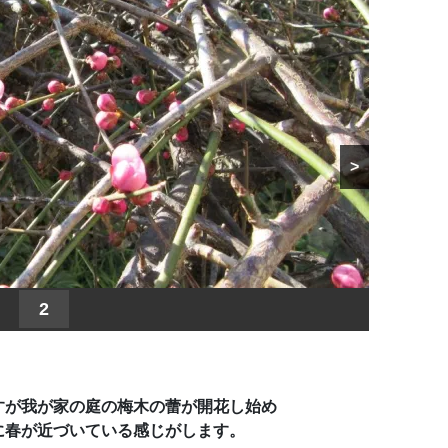
>
2
すが我が家の庭の梅木の蕾が開花し始め
に春が近づいている感じがします。