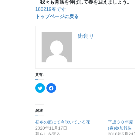
我々も背筋を伸ばして春を迎えましょう。
180219春です
トップページに戻る
街創り
共有:
ク
F
リ
a
ッ
c
ク
e
し
b
て
o
T
o
関連
w
k
i
で
t
共
初冬の庭にて今咲いている花
平成３０年度
t
有
e
す
2020年11月17日
(春)参加報告
r
る
で
に
暮らしを守る
2018年5月24