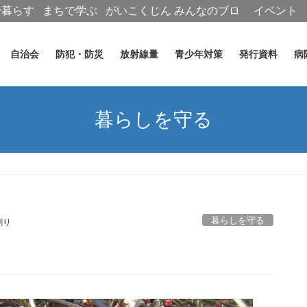
で暮らす
まちで学ぶ
がいこくじん
みんなのブロ
イベント
グ
自治会
防犯・防災
放射線量
青少年対策
発行資料
病
暮らしを守る
暮らしを守る
創り