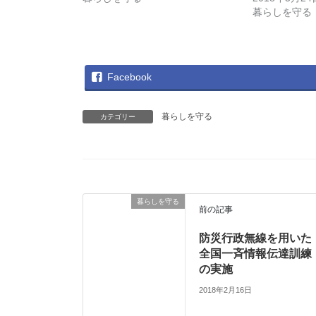
共
は
暮らしを守る
有
ク
(
リ
新
ッ
し
ク
い
し
ウ
て
ィ
く
ン
だ
Facebook
ド
さ
ウ
い
で
(
開
新
き
し
暮らしを守る
カテゴリー
ま
い
す
ウ
)
ィ
ン
ド
ウ
で
開
き
ま
暮らしを守る
す
前の記事
)
防災行政無線を用いた
全国一斉情報伝達訓練
の実施
2018年2月16日