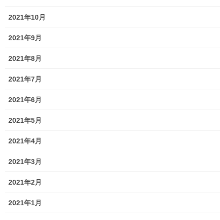
2021年10月
暮らしを守る
2021年9月
次の記事
２０１９年度東京防災学習セミ
2021年8月
ナー「避難所運営の進め方」の
案内(南街・桜が丘地域防災協議
2021年7月
会主催)
2021年6月
2019年11月15日
2021年5月
2021年4月
2021年3月
メニュー
2021年2月
行政機関
2021年1月
行政関連