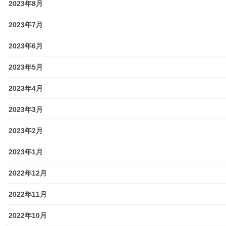
2023年8月
2023年7月
2023年6月
街創り
2023年5月
共有:
2023年4月
ク
F
リ
a
2023年3月
ッ
c
ク
e
し
b
て
o
2023年2月
T
o
関連
w
k
i
で
2023年1月
t
共
北多摩西部消防署「平成２９
令和５年度 北多摩西部防
t
有
e
す
年度防火のつどい」
火・防災会の開催報告
r
る
2022年12月
2017年11月17日
2023年9月2日
で
に
共
は
暮らしを守る
暮らしを守る
有
ク
2022年11月
(
リ
新
ッ
令和６年度北多摩西部防火・
し
ク
防災会定期総会の開催
い
し
2022年10月
ウ
て
2024年8月24日