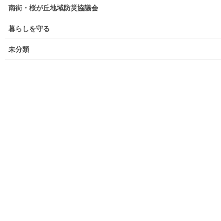
南街・桜が丘地域防災協議会
大和ものがたり；２０２２年(０１月～１２月)
暮らしを守る
大和ものがたり；２０２３年０１月～１２
月
未分類
大和ものがたり；２０２４年１０３号～
大和ものがたり；２０２５年；１１５～１２６号
大和ものがたり；２０２６年；１２７号～
南街・桜が丘地域の道路整備完了及び計画
空堀川上流雨水幹線整備事業関連
絵画
東大和市駅高架下の夜市開催報告
東大和市南街・桜が丘地域の歴史について