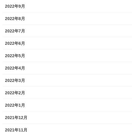
ィ
く
ン
だ
暮らしを守る
2022年9月
ド
さ
ウ
い
で
(
開
新
2022年8月
き
し
ま
い
す
ウ
2022年7月
Facebook
twitter
)
ィ
ン
ド
ウ
2022年6月
LINE
で
開
き
2022年5月
ま
す
暮らしを守る
)
カテゴリー
2022年4月
2022年3月
2022年2月
暮らしを守る
前の記事
2022年1月
東大和青少年対策第二委員会
「１１月次委員会(第６回)」の開
2021年12月
催
2019年11月15日
2021年11月