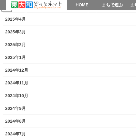
HOME
HOME
まちで遊ぶ
ま
2025年5月
コ
ナ
まちで学ぶ
がいこくじん
みんなのブログ
イベント
考えよう街創り
ン
ビ
2025年4月
テ
ゲ
ン
ー
2025年3月
暮らしを守る
ツ
シ
へ
ョ
2025年2月
ス
ン
HOME
暮らしを守る
キ
に
2025年1月
北多摩西部消防署 令和元年秋の火災予防運動「防火のつどい」
ッ
移
プ
動
2024年12月
2019年11月15日
/ 最終更新日時 :
2019年11月15日
街創り
2024年11月
暮らしを守る
北多摩西部消防署 令和元年秋の火
2024年10月
災予防運動「防火のつどい」
2024年9月
2024年8月
2024年7月