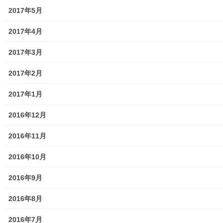
2017年5月
東大和市中央／湖畔地域の測定結果
2017年4月
東大和他地域の空間放射線量測定結果
2017年3月
食品の含有放射線量の測定結果
2017年2月
青少年対策
2017年1月
青少年対策第二地区委員会 年度計画／実績報告
2016年12月
御神輿譲渡関連資料
2016年11月
凧作りマニュアル
2016年10月
東大和少年少女合唱団定期演奏会
2016年9月
発行資料
2016年8月
二小保管の古い写真
2016年7月