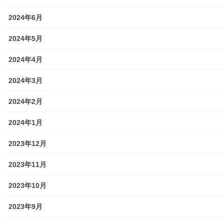
2024年6月
2024年5月
北多摩西部消防署及び北多摩西部災害防止協会主催の令和元年秋
2024年4月
の開催予防運動「防火のつどい」が１１月１２日に武蔵村山市さ
くらホールで開催されました。今回は、
2024年3月
◎ 第一部；火災予防業務協力受賞表彰
◎ 第二部；防災講演会；「気象と防災」／講師；気象予報士；半
2024年2月
井小絵様
があり、表彰では「南街・桜が丘地域防災協議会」が救命部部長
2024年1月
感謝状を受賞しました。
2023年12月
(表彰状は本紙３ページをご覧下さい)詳細は下記資料をご覧(アッ
プ願います)下さい。
2023年11月
191112北多摩西部消防署防火防災会.docx
トップページに戻る
2023年10月
2023年9月