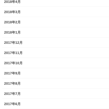
2018年4月
東大和市防災地区カルテ１６地区明細
2018年3月
北多摩西部消防署
2018年2月
北多摩西部消防署発行資料
2018年1月
東大和市消防団
2017年12月
東大和市マンホールトイレの設置場所
2017年11月
東大和市立第二小／第二中学校に設置の備蓄コンテナーの
備蓄物品明細
2017年10月
南街・桜が丘地域防災協議会
2017年9月
東大和市立第二小学校避難所管理運営マニュアル
2017年8月
東大和第二中学校避難所管理運営マニュアル
2017年7月
発行書籍
2017年6月