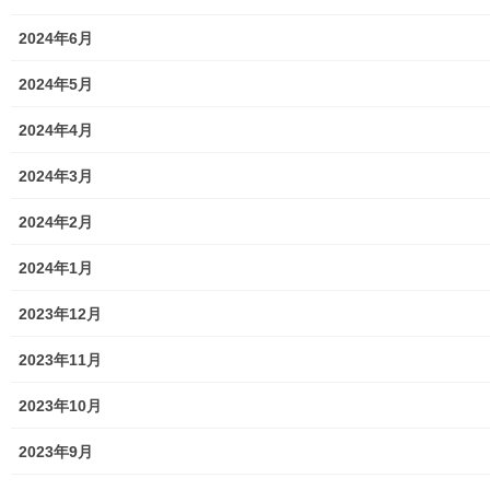
2024年6月
2024年5月
2024年4月
２０１９年度から開始された東大和市の公園花壇拡充計画に栄三
2024年3月
丁目自治会も協力をする事になり自治会敷地内に存在するパンダ
公園に花壇を設置して戴き、管理を開始しております。今般本年
2024年2月
０５月１７日に植栽した夏の花苗から、秋の花苗に植え替えをす
る事になり、１１月０６日に植え替え準備作業(追肥／整地等)を、
2024年1月
１１月０９日に新規植栽を行い、一連の植え替え作業が終了しま
した。今後の成長が楽しみです。尚本紙最終ページに今回の作業
2023年12月
内容／手順を明記しております。詳細は下記資料をご覧(アップ願
います)下さい。
2023年11月
201109東大和市公園花壇2020年度第二回植替え
2023年10月
東大和市公園花壇マップは以下をご覧下さい
。
●
東大和市公園花壇マップ
2023年9月
トップページに戻る