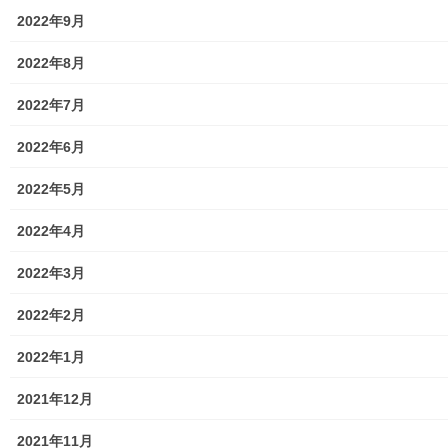
(
リ
暮らしを守る
新
ッ
2022年9月
し
ク
秋の花苗植えの実施報告
い
し
ウ
て
2021年11月9日
ィ
く
2022年8月
ン
だ
暮らしを守る
ド
さ
ウ
い
2022年7月
で
(
開
新
き
し
ま
い
2022年6月
す
ウ
Facebook
twitter
)
ィ
ン
2022年5月
ド
ウ
LINE
で
開
2022年4月
き
ま
す
2022年3月
暮らしを守る
)
カテゴリー
2022年2月
2022年1月
暮らしを守る
前の記事
2021年12月
南街・桜が丘地域防災協議会
2021年11月
で簡易テントの購入