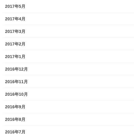
放射線量
2017年5月
空間放射線量測定
2017年4月
南街・桜が丘地域の測定結果
2017年3月
東大和市中央／湖畔地域の測定結果
2017年2月
東大和他地域の空間放射線量測定結果
2017年1月
食品の含有放射線量の測定結果
2016年12月
青少年対策
2016年11月
青少年対策第二地区委員会 年度計画／実績報告
2016年10月
御神輿譲渡関連資料
2016年9月
凧作りマニュアル
2016年8月
東大和少年少女合唱団定期演奏会
2016年7月