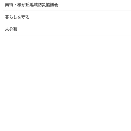
南街・桜が丘地域防災協議会
大和ものがたり；２０２０年(０１月～１２月)
暮らしを守る
大和ものがたり；２０２１年(０１月～１２月)
未分類
大和ものがたり；２０２２年(０１月～１２月)
大和ものがたり；２０２３年０１月～１２
月
大和ものがたり；２０２４年１０３号～
大和ものがたり；２０２５年；１１５～１２６号
大和ものがたり；２０２６年；１２７号～
南街・桜が丘地域の道路整備完了及び計画
空堀川上流雨水幹線整備事業関連