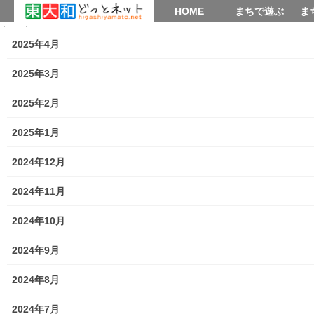
HOME
HOME
まちで遊ぶ
ま
2025年5月
コ
ナ
まちで学ぶ
がいこくじん
みんなのブログ
イベント
考えよう街創り
ン
ビ
2025年4月
テ
ゲ
ン
ー
2025年3月
暮らしを守る
ツ
シ
へ
ョ
2025年2月
ス
ン
HOME
暮らしを守る
キ
に
2025年1月
東大和市公園花壇２０２０年度第二回植え替え (秋の花苗植替え)作業実施報告
ッ
移
プ
動
2024年12月
2020年11月10日
/ 最終更新日時 :
2020年11月10日
街創り
2024年11月
暮らしを守る
東大和市公園花壇２０２０年度第二
2024年10月
回植え替え (秋の花苗植替え)作業
2024年9月
実施報告
2024年8月
2024年7月