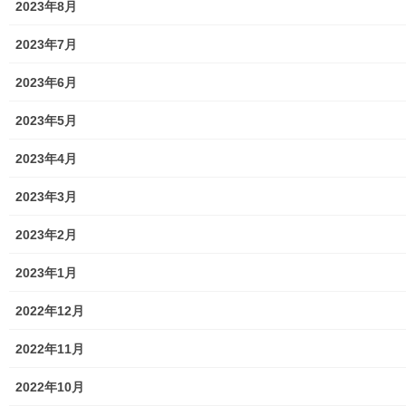
2023年8月
2023年7月
2023年6月
2023年5月
街創り
2023年4月
2023年3月
共有:
ク
F
2023年2月
リ
a
ッ
c
ク
e
2023年1月
し
b
て
o
T
o
関連
w
k
2022年12月
i
で
t
共
東大和市公園花壇２０２０年
栄三丁目自治会「春の花苗植
t
有
2022年11月
e
す
度第一回植え替え作業実施報
え」実施報告(２０２３年度)
r
る
告
2023年5月16日
で
に
共
は
2022年10月
2020年5月27日
暮らしを守る
有
ク