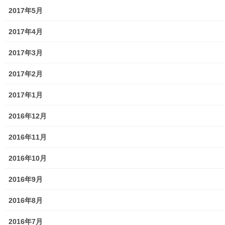
2017年5月
南街・桜が丘地域の測定結果
2017年4月
東大和市中央／湖畔地域の測定結果
2017年3月
東大和他地域の空間放射線量測定結果
2017年2月
食品の含有放射線量の測定結果
2017年1月
青少年対策
2016年12月
青少年対策第二地区委員会 年度計画／実績報告
2016年11月
御神輿譲渡関連資料
2016年10月
凧作りマニュアル
2016年9月
東大和少年少女合唱団定期演奏会
2016年8月
発行資料
2016年7月