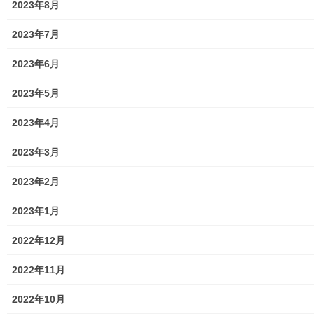
2023年8月
トップページに戻る
2023年7月
2023年6月
2023年5月
2023年4月
街創り
2023年3月
2023年2月
共有:
2023年1月
ク
F
リ
a
ッ
c
2022年12月
ク
e
し
b
て
o
T
o
関連
2022年11月
w
k
i
で
t
共
２０２３年桜祭り（第一光ヶ
２０２５ 年桜祭り（第一光ヶ
2022年10月
t
有
e
す
丘自治会）開催報告
丘自治会)の開催報告