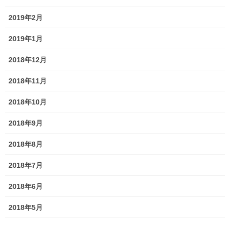
ホームページ開設自治会／マンション管理組合
2019年2月
親和映画サロン
2019年1月
防犯・防災
2018年12月
警視庁・他団体関連
2018年11月
東大和警察署・他団体の各年度発行資料
2018年10月
2024年度警視庁・他団体発行資料
2018年9月
2025年度警視庁・他団体の発行資料
2018年8月
２０２６年度警視庁・他団体の発行資料
2018年7月
防災関連
2018年6月
東大和市防災地区カルテ１６地区明細
2018年5月
北多摩西部消防署