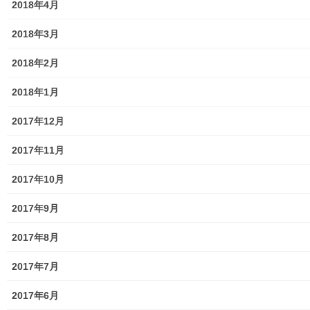
2018年4月
北多摩西部消防署発行資料
2018年3月
東大和市消防団
2018年2月
東大和市マンホールトイレの設置場所
2018年1月
東大和市立第二小／第二中学校に設置の備蓄コンテナーの
2017年12月
備蓄物品明細
2017年11月
南街・桜が丘地域防災協議会
2017年10月
東大和市立第二小学校避難所管理運営マニュアル
2017年9月
東大和第二中学校避難所管理運営マニュアル
2017年8月
発行書籍
2017年7月
放射線量
2017年6月
空間放射線量測定