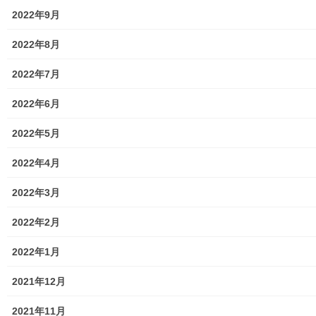
r
る
2023年4月2日
2025年3月30日
で
に
2022年9月
共
は
暮らしを守る
暮らしを守る
有
ク
(
リ
2022年8月
新
ッ
２０２６年桜祭り（東大和第
し
ク
一光ヶ丘自治会）の開催報告
い
し
ウ
て
2022年7月
2026年3月30日
ィ
く
ン
だ
暮らしを守る
ド
さ
2022年6月
ウ
い
で
(
開
新
き
し
2022年5月
ま
い
す
ウ
Facebook
twitter
)
ィ
2022年4月
ン
ド
ウ
LINE
で
2022年3月
開
き
ま
2022年2月
す
暮らしを守る
)
カテゴリー
2022年1月
2021年12月
暮らしを守る
2021年11月
前の記事