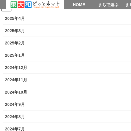
HOME
HOME
まちで遊ぶ
ま
2025年5月
コ
ナ
まちで学ぶ
がいこくじん
みんなのブログ
イベント
考えよう街創り
ン
ビ
2025年4月
テ
ゲ
ン
ー
2025年3月
暮らしを守る
ツ
シ
へ
ョ
2025年2月
ス
ン
HOME
暮らしを守る
２０２２年桜祭り（第一光ヶ丘自治会）
キ
に
2025年1月
ッ
移
プ
動
2024年12月
2022年4月3日
/ 最終更新日時 :
2022年4月3日
街創り
暮らしを守る
2024年11月
２０２２年桜祭り（第一光ヶ丘自治
2024年10月
会）
2024年9月
2024年8月
2024年7月