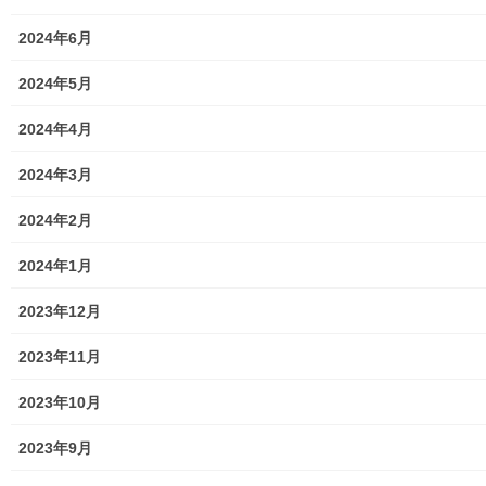
2024年6月
2024年5月
2024年4月
2024年3月
2024年2月
2024年1月
2023年12月
2023年11月
東大和第一光ヶ丘自治会主催の「２０２２年桜祭り」が、４月２
日(土)第一光ヶ丘公園にて開催されました。満開の桜の下、「うま
2023年10月
べぇ」との写真を撮り、シールで飾りつけをして展示、祭りの終
了時にはその写真をプレゼントされました。詳細は下記資料をご
2023年9月
覧(アップ願います)下さい。
220402桜祭り（第一光ヶ丘）