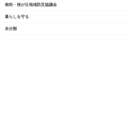
南街・桜が丘地域防災協議会
大和ものがたり；２０２１年(０１月～１２月)
暮らしを守る
大和ものがたり；２０２２年(０１月～１２月)
未分類
大和ものがたり；２０２３年０１月～１２
月
大和ものがたり；２０２４年１０３号～
大和ものがたり；２０２５年；１１５～１２６号
大和ものがたり；２０２６年；１２７号～
南街・桜が丘地域の道路整備完了及び計画
空堀川上流雨水幹線整備事業関連
絵画
東大和市駅高架下の夜市開催報告