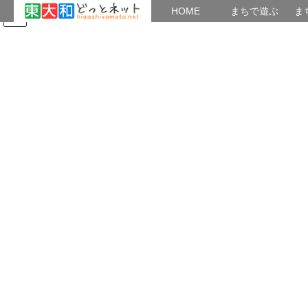
HOME
HOME
まちで遊ぶ
ま
コ
ナ
まちで学ぶ
がいこくじん
みんなのブログ
イベント
東大和観光ガイドの会
ン
ビ
テ
ゲ
ン
ー
食べる
ツ
シ
へ
ョ
ス
ン
HOME
食べる
エール飯５
キ
に
ッ
移
プ
動
2022年2月1日
/ 最終更新日時 :
2022年2月1日
つかたか
食べる
エール飯５
エール飯５