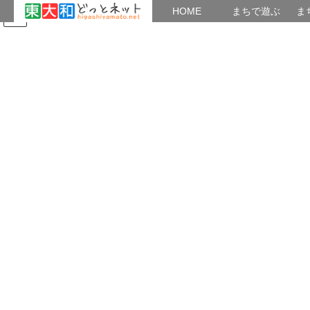
HOME
HOME
まちで遊ぶ
ま
コ
ナ
まちで学ぶ
がいこくじん
みんなのブログ
イベント
東大和観光ガイドの会
ン
ビ
テ
ゲ
ン
ー
2023年10月
ツ
シ
へ
ョ
ス
ン
HOME
2023年10月
キ
に
ッ
移
プ
動
2023年10月9日
観る
薬用植物園を見学し野火止用水を歩きま
した
「薬用植物園と野火止用水散策」 １０月７日（土）に薬用植物
園と野火止用水を歩きました、薬用植物園ではガイドボランティ
ア（花咲案内人）に秋の花をガイドしてもらいました。 野火止
用水は東大和市駅前から、ホタルの生育地を見 […]