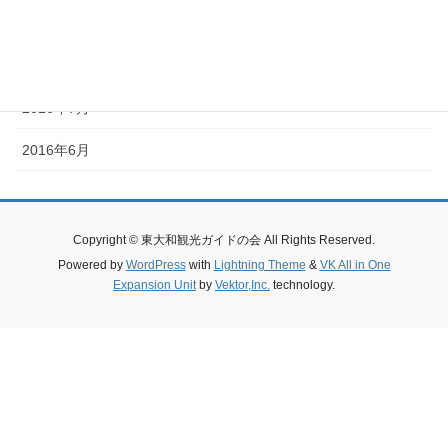
2016年9月
2016年8月
2016年7月
2016年6月
Copyright © 東大和観光ガイドの会 All Rights Reserved.
Powered by
WordPress
with
Lightning Theme
&
VK All in One
Expansion Unit
by
Vektor,Inc.
technology.