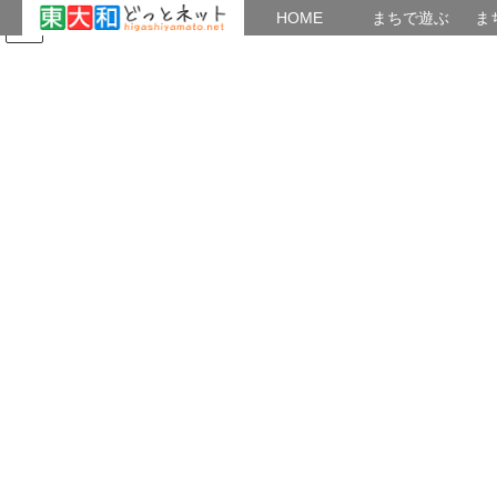
HOME
HOME
まちで遊ぶ
ま
コ
ナ
まちで学ぶ
がいこくじん
みんなのブログ
イベント
東大和観光ガイドの会
ン
ビ
テ
ゲ
ン
ー
2019年9月
ツ
シ
へ
ョ
ス
ン
HOME
2019年9月
キ
に
ッ
移
プ
動
2019年9月21日
歩く
多摩湖から移転した蓮華寺・慶性院を廻
る
第１回 歴史ロマンまち歩きを実施 ９月１７日（火）１３：３
０～上北台駅から 当日のコース：豊鹿島神社要石→蓮華寺→芋窪
馬頭観音→住吉神社跡→慶性院→芋窪庚申塔 佐藤 東やまと観光
ガイドの会が開催するイベン […]