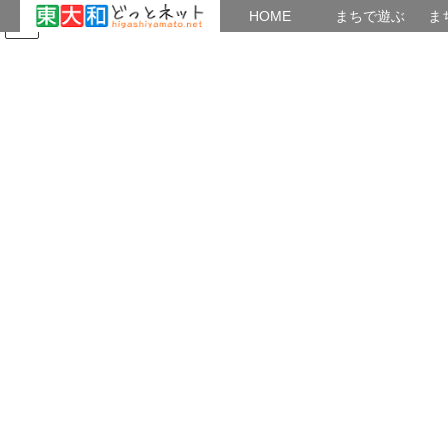
HOME
HOME
まちで遊ぶ
ま
コ
ナ
まちで学ぶ
がいこくじん
みんなのブログ
イベント
東大和観光ガイドの会
ン
ビ
テ
ゲ
ン
ー
2020年12月
ツ
シ
へ
ョ
ス
ン
HOME
2020年12月
キ
に
ッ
移
プ
動
2020年12月3日
観る
ガイドの会が紹介される
「ハロー公民館」94号（南街公民館発行）と「大和ものがた
り」9月号（ASA大和発行）に東やまと観光ガイドの会が紹介され
ました。 佐藤 東やまと観光ガイドの会が開催するイベント
情 […]