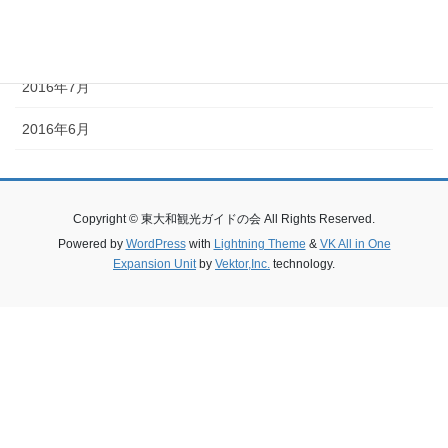
2016年9月
2016年8月
2016年7月
2016年6月
Copyright © 東大和観光ガイドの会 All Rights Reserved.
Powered by
WordPress
with
Lightning Theme
&
VK All in One
Expansion Unit
by
Vektor,Inc.
technology.