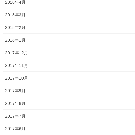
2024年度警視庁・他団体発行資料
2018年4月
2025年度警視庁・他団体の発行資料
2018年3月
２０２６年度警視庁・他団体の発行資料
2018年2月
防災関連
2018年1月
東大和市防災地区カルテ１６地区明細
2017年12月
北多摩西部消防署
2017年11月
北多摩西部消防署発行資料
2017年10月
東大和市消防団
2017年9月
東大和市マンホールトイレの設置場所
2017年8月
東大和市立第二小／第二中学校に設置の備蓄コンテナーの
2017年7月
備蓄物品明細
2017年6月
南街・桜が丘地域防災協議会