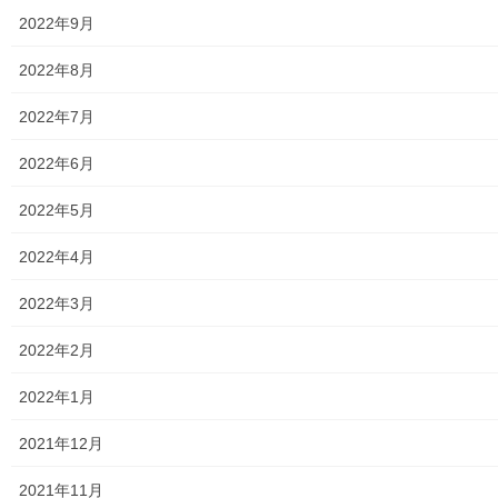
2022年9月
共有:
ク
F
2022年8月
リ
a
ッ
c
ク
e
2022年7月
し
b
て
o
T
o
関連
w
k
2022年6月
i
で
t
共
東大和第一光ヶ丘自治会主催
第１６回 光ヶ丘夏祭り(２０
t
有
2022年5月
e
す
「第１８回光ヶ丘夏祭り」の
２３年度；東大和第一光ヶ丘
r
る
開催
自治会)参加報告
で
に
共
は
2022年4月
2025年9月2日
2023年8月21日
有
ク
(
リ
暮らしを守る
暮らしを守る
新
ッ
2022年3月
し
ク
ミニ花火大会（東大和第一光
い
し
ウ
て
ヶ丘自治会）の開催
ィ
く
2022年2月
ン
だ
2024年10月20日
ド
さ
暮らしを守る
ウ
い
2022年1月
で
(
開
新
き
し
ま
い
2021年12月
す
ウ
)
ィ
ン
Facebook
twitter
2021年11月
ド