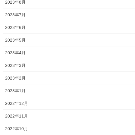
2023年8月
夏祭りで、今年も引き続き開催されましたが、大型台風１０号の
影響か途中で雷をともなった大雨に見舞われ、残念ながら途中中
2023年7月
止となりました。
2023年6月
１６時に子供みこしが元気にスタートし、その後開会式に引き続
いて模擬店が開かれましたが、その後の輪投げ・盆踊り・仕掛け
2023年5月
花火等は中止でした。詳細は以下の資料をご覧(タップ願います)下
さい。
2023年4月
240831(第一光ヶ丘)夏祭り
2023年3月
トップページに戻る
2023年2月
2023年1月
2022年12月
2022年11月
街創り
2022年10月