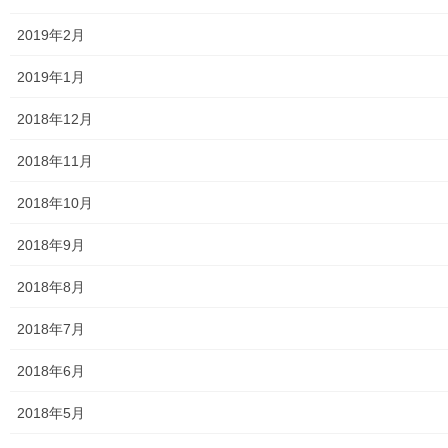
東京電力
2019年2月
東京ガス
2019年1月
J：COM
2018年12月
自治会
2018年11月
自治会／マンション
2018年10月
ホームページ開設自治会／マンション管理組合
2018年9月
親和映画サロン
2018年8月
防犯・防災
2018年7月
警視庁・他団体関連
2018年6月
東大和警察署・他団体の各年度発行資料
2018年5月