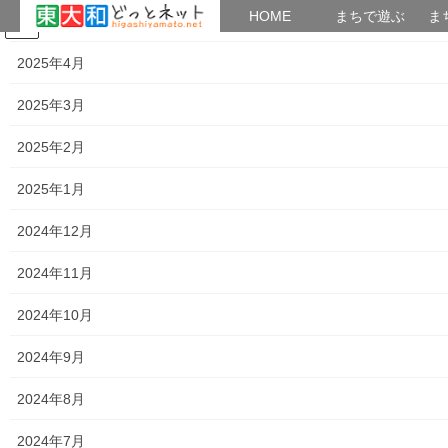
HOME
HOME
まちで遊ぶ
ま
2025年5月
コ
ナ
まちで学ぶ
がいこくじん
みんなのブログ
イベント
考えよう街創り
ン
ビ
2025年4月
テ
ゲ
ン
ー
2025年3月
暮らしを守る
ツ
シ
へ
ョ
2025年2月
ス
ン
HOME
暮らしを守る
キ
に
2025年1月
第１７回(2024年度)東大和第一光ヶ丘自治会夏祭り開催報告
ッ
移
プ
動
2024年12月
2024年9月1日
/ 最終更新日時 :
2024年9月1日
街創り
2024年11月
暮らしを守る
第１７回(2024年度)東大和第一光ヶ
2024年10月
丘自治会夏祭り開催報告
2024年9月
2024年8月
2024年7月