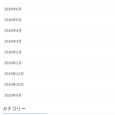
青少年対策第二地区委員会 年度計画／実績報告
2016年6月
御神輿譲渡関連資料
2016年5月
凧作りマニュアル
2016年4月
東大和少年少女合唱団定期演奏会
2016年3月
発行資料
2016年2月
二小保管の古い写真
2016年1月
東大和伝統芸能フェスタ(東大和音頭)の実施(発表)報告
2015年12月
防災関連資料
2015年10月
マニュアル等
2015年9月
ASA大和発行資料
カテゴリー
大和ものがたり；２０１５年(０７月～１２月)