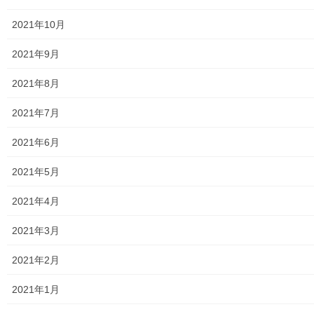
ウ
で
開
2021年10月
LINE
き
ま
す
2021年9月
)
暮らしを守る
カテゴリー
2021年8月
2021年7月
2021年6月
暮らしを守る
前の記事
2021年5月
「南街まつり；東大和伝統芸能
フェスタ(東大和音頭)」の開催暦
2021年4月
年報告一覧
2024年8月31日
2021年3月
暮らしを守る
次の記事
2021年2月
東大和市生活支援体制整備事業
2021年1月
広報紙「てとてとて第１７号」
の発行