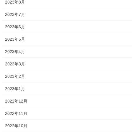
2023年8月
2023年7月
街創り
2023年6月
2023年5月
共有:
ク
F
2023年4月
リ
a
ッ
c
ク
e
2023年3月
し
b
て
o
T
o
関連
w
k
2023年2月
i
で
t
共
２０２４年度南街・桜が丘地
南街・桜が丘地域の２０２３
t
有
2023年1月
e
す
域の空間放射線量測定結果(第
年０９月次(第二回)空間放射
r
る
三回；０２月次)
線量の測定結果
で
に
共
は
2022年12月
2025年2月14日
2023年9月18日
有
ク
(
リ
暮らしを守る
暮らしを守る
新
ッ
2022年11月
し
ク
２０２４年度南街・桜が丘地
い
し
ウ
て
域の空間放射線量測定結果(第
ィ
く
2022年10月
ン
だ
二回；１０月次)