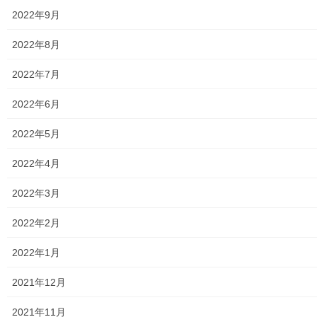
ド
さ
2024年10月26日
ウ
い
2022年9月
で
(
暮らしを守る
開
新
き
し
ま
い
2022年8月
す
ウ
)
ィ
ン
2022年7月
ド
Facebook
ウ
twitter
で
開
2022年6月
き
ま
LINE
す
2022年5月
)
2022年4月
暮らしを守る
カテゴリー
2022年3月
2022年2月
暮らしを守る
前の記事
2022年1月
プラウド地区の治会の防災訓練
2021年12月
開催報告
2018年9月11日
2021年11月