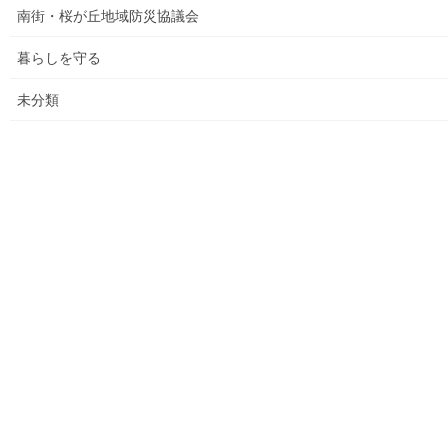
南街・桜が丘地域防災協議会
大和ものがたり；２０２３年０１月～１２
暮らしを守る
月
未分類
大和ものがたり；２０２４年１０３号～
大和ものがたり；２０２５年；１１５～１２６号
大和ものがたり；２０２６年；１２７号～
南街・桜が丘地域の道路整備完了及び計画
空堀川上流雨水幹線整備事業関連
絵画
東大和市駅高架下の夜市開催報告
東大和市南街・桜が丘地域の歴史について