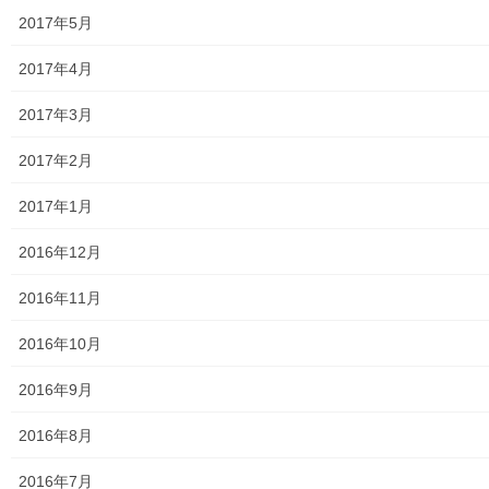
東大和市中央／湖畔地域の測定結果
2017年5月
東大和他地域の空間放射線量測定結果
2017年4月
食品の含有放射線量の測定結果
2017年3月
青少年対策
2017年2月
青少年対策第二地区委員会 年度計画／実績報告
2017年1月
御神輿譲渡関連資料
2016年12月
凧作りマニュアル
2016年11月
東大和少年少女合唱団定期演奏会
2016年10月
発行資料
2016年9月
二小保管の古い写真
2016年8月
東大和伝統芸能フェスタ(東大和音頭)の実施(発表)報告
2016年7月