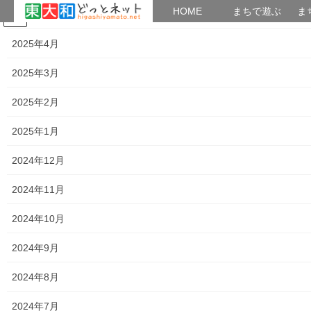
HOME
HOME
まちで遊ぶ
ま
2025年5月
コ
ナ
まちで学ぶ
がいこくじん
みんなのブログ
イベント
考えよう街創り
ン
ビ
2025年4月
テ
ゲ
ン
ー
2025年3月
暮らしを守る
ツ
シ
へ
ョ
2025年2月
ス
ン
HOME
暮らしを守る
キ
に
2025年1月
南街・桜が丘地域の平成３０年０９月次の空間放射線量の測定結果
ッ
移
プ
動
2024年12月
2018年9月12日
/ 最終更新日時 :
2018年9月12日
街創り
2024年11月
暮らしを守る
南街・桜が丘地域の平成３０年０９
2024年10月
月次の空間放射線量の測定結果
2024年9月
2024年8月
2024年7月