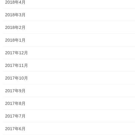
2018年4月
東大和市消防団
2018年3月
東大和市マンホールトイレの設置場所
2018年2月
東大和市立第二小／第二中学校に設置の備蓄コンテナーの
備蓄物品明細
2018年1月
南街・桜が丘地域防災協議会
2017年12月
東大和市立第二小学校避難所管理運営マニュアル
2017年11月
東大和第二中学校避難所管理運営マニュアル
2017年10月
発行書籍
2017年9月
放射線量
2017年8月
空間放射線量測定
2017年7月
南街・桜が丘地域の測定結果
2017年6月