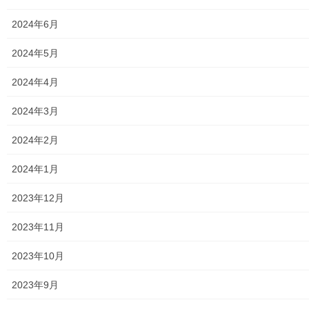
2024年6月
2024年5月
南街・桜が丘地域防災協議会本部と南街公民館共催の南街・桜が
2024年4月
丘地域の空間放射線量の測定は平成２３年０７月から実施してお
りますが、本年度の第２回測定を０９月１２日に実施致しまし
2024年3月
た。現在福島の原発が安定している為、本年度も３か月毎の測定
として今後１２月、０３月に測定を実施する予定です。今回も地
2024年2月
域住民及び二小のPTAの参加があり、空間放射線量の測定方法及
び地域内公園を中心とした現在の放射線量について確認をして戴
2024年1月
く事が出来ました。測定結果は下記資料をご覧(アップ願います)下
2023年12月
さい。
0912測定分
2023年11月
トップページに戻る
2023年10月
2023年9月