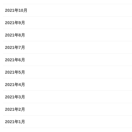
2021年10月
暮らしを守る
前の記事
2021年9月
栄二丁目自治会広報誌「にっこ
りひろば；第２８号」(令和２年
2021年8月
０３月２５日）の発行
2021年7月
2020年3月29日
2021年6月
2021年5月
2021年4月
暮らしを守る
次の記事
2021年3月
「大和ものがたり」令和２年０
2021年2月
３月(第５７号）
2020年3月31日
2021年1月