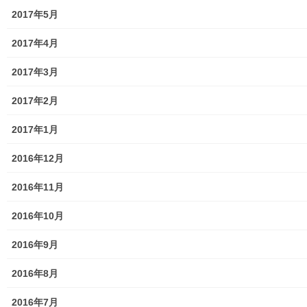
東大和市立第二小学校避難所管理運営マニュアル
2017年5月
東大和第二中学校避難所管理運営マニュアル
2017年4月
発行書籍
2017年3月
放射線量
2017年2月
空間放射線量測定
2017年1月
南街・桜が丘地域の測定結果
2016年12月
東大和市中央／湖畔地域の測定結果
2016年11月
東大和他地域の空間放射線量測定結果
2016年10月
食品の含有放射線量の測定結果
2016年9月
青少年対策
2016年8月
青少年対策第二地区委員会 年度計画／実績報告
2016年7月