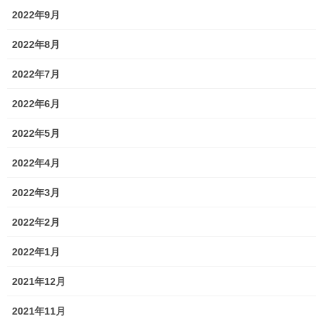
南街・桜が丘地域防災協議会
南街・桜が丘地域防災協議会
t
有
e
す
の２０２１年度活動状況報告
の２０２２年度活動状況報告
2022年9月
r
る
2022年4月11日
書
で
に
共
は
暮らしを守る
2023年4月13日
2022年8月
有
ク
(
リ
暮らしを守る
新
ッ
し
ク
2022年7月
南街・桜が丘地域防災協議会
い
し
ウ
て
の２０２４年度活動状況報告
ィ
く
2022年6月
ン
だ
書
ド
さ
2025年5月25日
ウ
い
で
(
2022年5月
暮らしを守る
開
新
き
し
ま
い
2022年4月
す
ウ
)
ィ
ン
ド
2022年3月
Facebook
ウ
twitter
で
開
2022年2月
き
ま
LINE
す
)
2022年1月
暮らしを守る
カテゴリー
2021年12月
2021年11月