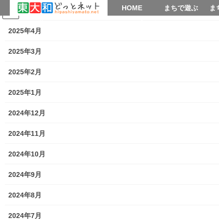
HOME
HOME
まちで遊ぶ
ま
2025年5月
コ
ナ
まちで学ぶ
がいこくじん
みんなのブログ
イベント
考えよう街創り
ン
ビ
2025年4月
テ
ゲ
ン
ー
2025年3月
暮らしを守る
ツ
シ
へ
ョ
2025年2月
ス
ン
HOME
暮らしを守る
キ
に
2025年1月
南街・桜が丘地域防災協議会 の２０１９年度活動状況報告書の発行
ッ
移
プ
動
2024年12月
2020年3月30日
/ 最終更新日時 :
2020年4月1日
街創り
2024年11月
暮らしを守る
南街・桜が丘地域防災協議会 の２
2024年10月
０１９年度活動状況報告書の発行
2024年9月
2024年8月
2024年7月