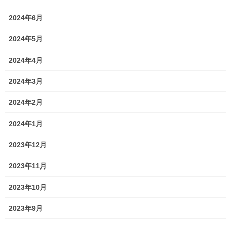
2024年6月
2024年5月
南街・桜が丘地域防災協議会は平成２０年(２００８年)０４月０１
2024年4月
日に１７団体(自治会及びマンション管理組合)で発足し、本年度で
１１年が経過しましたが、現在は２１団体が加盟し地域の防災活
2024年3月
動及び各団体の各種イベントにも参加して、地域活性化の活動を
支援しており、昨年度同様令和元年度(２０１９年度)も多くの事業
2024年2月
を実施しました。 以下に本年度の活動状況の詳細は下記資料を
ご覧(アップ願います)下さい。
2024年1月
00.表紙(P0)
2023年12月
0.目次(P1～P3).docx
1.2；南街・桜ヶ丘防災1項(P4~25).docx
2023年11月
3.1.0空間放射線量3項3.1項(P26~P31)図1,2、表1,18.docx
3.1.1空間放射線量グラフ(P32-P40)付表１～17).docx
2023年10月
3.1.2空間線量データ(P41~48)付表18～21.docx
3.2；食品の含有放射線量(P49~55)付表23～27.docx
2023年9月
4.ホームページ(P56-59).docx