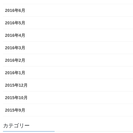
御神輿譲渡関連資料
2016年6月
凧作りマニュアル
2016年5月
東大和少年少女合唱団定期演奏会
2016年4月
発行資料
2016年3月
二小保管の古い写真
2016年2月
東大和伝統芸能フェスタ(東大和音頭)の実施(発表)報告
2016年1月
防災関連資料
2015年12月
マニュアル等
2015年10月
ASA大和発行資料
2015年9月
大和ものがたり；２０１５年(０７月～１２月)
カテゴリー