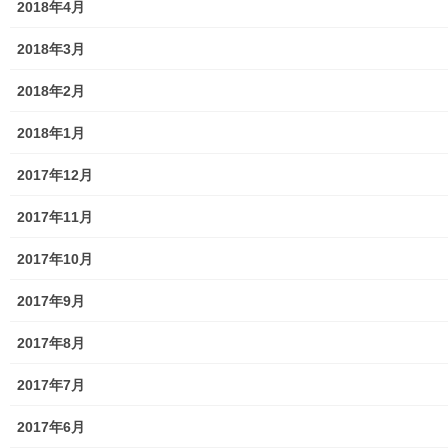
2018年4月
2025年度警視庁・他団体の発行資料
2018年3月
２０２６年度警視庁・他団体の発行資料
2018年2月
防災関連
2018年1月
東大和市防災地区カルテ１６地区明細
2017年12月
北多摩西部消防署
2017年11月
北多摩西部消防署発行資料
2017年10月
東大和市消防団
2017年9月
東大和市マンホールトイレの設置場所
2017年8月
東大和市立第二小／第二中学校に設置の備蓄コンテナーの
備蓄物品明細
2017年7月
南街・桜が丘地域防災協議会
2017年6月