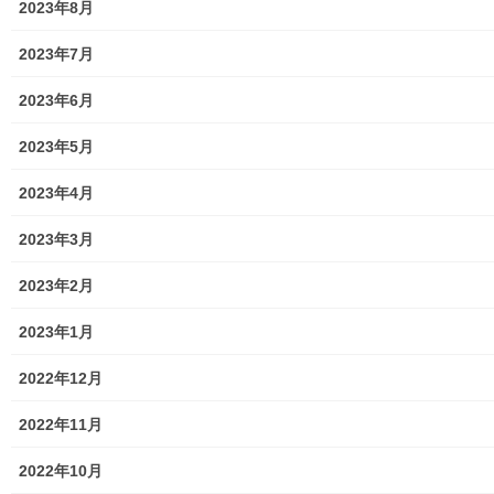
5.；本防災協議会関連の説明(P60,～P66)
2023年8月
6；発行資料(P67~69).docx
2023年7月
トップページに戻る
2023年6月
2023年5月
2023年4月
2023年3月
街創り
2023年2月
共有:
2023年1月
ク
F
2022年12月
リ
a
ッ
c
ク
e
し
b
2022年11月
て
o
T
o
関連
w
k
2022年10月
i
で
t
共