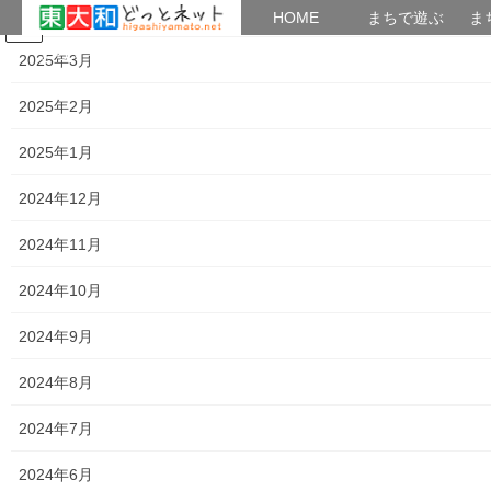
2025年4月
HOME
HOME
まちで遊ぶ
ま
コ
ナ
まちで学ぶ
がいこくじん
みんなのブログ
イベント
考えよう街創り
2025年3月
ン
ビ
テ
ゲ
2025年2月
ン
ー
2016年1月6日
ツ
シ
2025年1月
へ
ョ
ス
ン
HOME
2016年1月6日
2024年12月
キ
に
ッ
移
2024年11月
プ
動
2016年1月6日
2024年10月
暮らしを守る
暮らしを守る
2024年9月
東大和市の暮らしに必要な様々な情報を簡単閲覧出来、これらの
2024年8月
情報を入手し、有効利活用する事により、 日常の生活をより
良いものとする為に、下記の代表的な項目を固定ページとして表
2024年7月
示し、更に関連項目を 階層構造として連動 […]
2024年6月