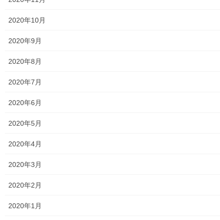
放射線量
2020年10月
空間放射線量測定
2020年9月
南街・桜が丘地域の測定結果
2020年8月
東大和市中央／湖畔地域の測定結果
2020年7月
東大和他地域の空間放射線量測定結果
2020年6月
食品の含有放射線量の測定結果
2020年5月
青少年対策
2020年4月
青少年対策第二地区委員会 年度計画／実績報告
2020年3月
御神輿譲渡関連資料
2020年2月
凧作りマニュアル
2020年1月
東大和少年少女合唱団定期演奏会