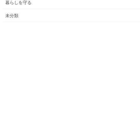
暮らしを守る
各種資料の提示(5)；財政支出の変化(民生費関連)
未分類
各種資料の提示(6)；市の財政の増加、何が増加したか
各種資料の提示（７）；国からの補助金の推移
各種資料の提示(8)；ごみ収取有料化後の検証結果その(３)
平成２９年度活動状況
教育費の他市との比較(平成２７年度資料での比較)
平成３０年度活動状況
２０２１年度活動状況
２０２５年度活動状況(まちの財政）
バドミントン