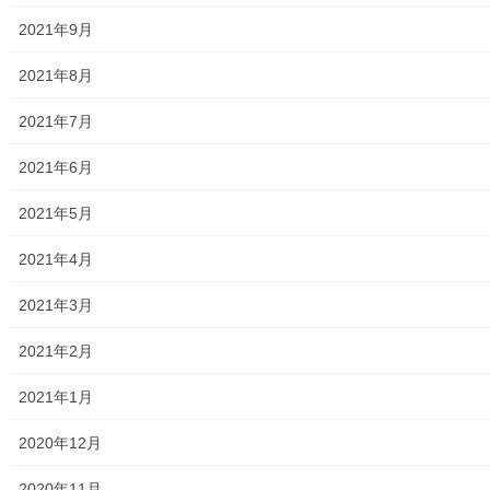
東大和市防災地区カルテ１６地区明細
2021年9月
北多摩西部消防署
2021年8月
北多摩西部消防署発行資料
2021年7月
東大和市消防団
2021年6月
東大和市マンホールトイレの設置場所
2021年5月
東大和市立第二小／第二中学校に設置の備蓄コンテナーの
2021年4月
備蓄物品明細
2021年3月
南街・桜が丘地域防災協議会
2021年2月
東大和市立第二小学校避難所管理運営マニュアル
2021年1月
東大和第二中学校避難所管理運営マニュアル
2020年12月
発行書籍
2020年11月