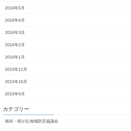
2016年5月
平成27年度の活動状況
2016年4月
下水道料金の改定
2016年3月
南街公民館祭りでの掲示資料
2016年2月
平成２８年度の活動状況
2016年1月
平成２８年度定例会
2015年12月
各種資料の掲示（２）；ごみ収集有料化検証結果
2015年10月
各種資料の掲示(1) ;平成２７年度に開催された各地域の公民
館で発表した資料
2015年9月
各種資料の掲示(3)；納入した税金、保険料年度別納入増加
カテゴリー
状況等
南街・桜が丘地域防災協議会
各種資料の掲示(4)改定版；支出の変化を見る(平成２７年度
決算追加）