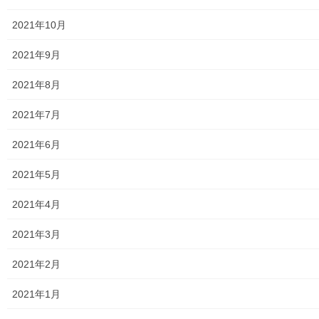
東大和市防災地区カルテ１６地区明細
2021年10月
北多摩西部消防署
2021年9月
北多摩西部消防署発行資料
2021年8月
東大和市消防団
2021年7月
東大和市マンホールトイレの設置場所
2021年6月
東大和市立第二小／第二中学校に設置の備蓄コンテナーの
2021年5月
備蓄物品明細
2021年4月
南街・桜が丘地域防災協議会
2021年3月
東大和市立第二小学校避難所管理運営マニュアル
2021年2月
東大和第二中学校避難所管理運営マニュアル
2021年1月
発行書籍