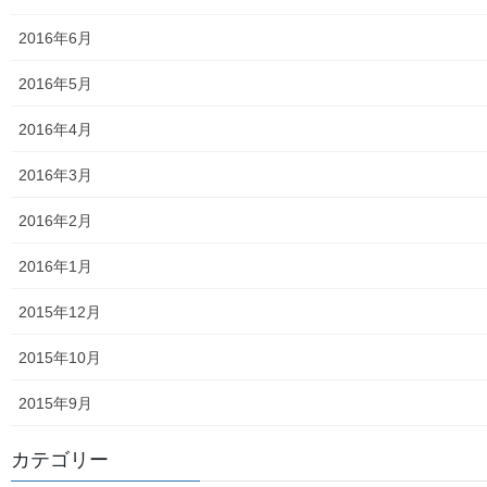
白書の発行
2016年6月
平成27年度の活動状況
2016年5月
下水道料金の改定
2016年4月
南街公民館祭りでの掲示資料
2016年3月
平成２８年度の活動状況
2016年2月
平成２８年度定例会
2016年1月
各種資料の掲示（２）；ごみ収集有料化検証結果
2015年12月
各種資料の掲示(1) ;平成２７年度に開催された各地域の公民
2015年10月
館で発表した資料
2015年9月
各種資料の掲示(3)；納入した税金、保険料年度別納入増加
状況等
カテゴリー
各種資料の掲示(4)改定版；支出の変化を見る(平成２７年度