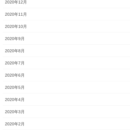
2020年12月
放射線量
2020年11月
空間放射線量測定
2020年10月
南街・桜が丘地域の測定結果
2020年9月
東大和市中央／湖畔地域の測定結果
2020年8月
東大和他地域の空間放射線量測定結果
2020年7月
食品の含有放射線量の測定結果
2020年6月
青少年対策
2020年5月
青少年対策第二地区委員会 年度計画／実績報告
2020年4月
御神輿譲渡関連資料
2020年3月
凧作りマニュアル
2020年2月
東大和少年少女合唱団定期演奏会