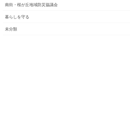
決算追加）
南街・桜が丘地域防災協議会
各種資料の提示(5)；財政支出の変化(民生費関連)
暮らしを守る
各種資料の提示(6)；市の財政の増加、何が増加したか
未分類
各種資料の提示（７）；国からの補助金の推移
各種資料の提示(8)；ごみ収取有料化後の検証結果その(３)
平成２９年度活動状況
教育費の他市との比較(平成２７年度資料での比較)
平成３０年度活動状況
２０２１年度活動状況
２０２５年度活動状況(まちの財政）
バドミントン