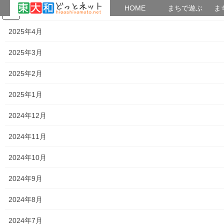
HOME
HOME
まちで遊ぶ
ま
2025年5月
コ
ナ
まちで学ぶ
がいこくじん
みんなのブログ
イベント
考えよう街創り
ン
ビ
2025年4月
テ
ゲ
ン
ー
2025年3月
2017年1月24日
ツ
シ
へ
ョ
2025年2月
ス
ン
HOME
2017年1月24日
キ
に
2025年1月
ッ
移
プ
動
2024年12月
2017年1月24日
2024年11月
暮らしを守る
東大和市社会福祉協議会の災害ボランテ
2024年10月
ィアア設置・運営訓練のお知らせ
東大和市社会福祉協議会内で東大和市災害ボランティア「センタ
2024年9月
ー協議会が 運営されておりますが、来る０３月１３日(月)午後
１．００～；本協議会主催の 災害ボランティアセンター設置・運
2024年8月
営訓練がハミングホールで開催されます。 ご […]
2024年7月