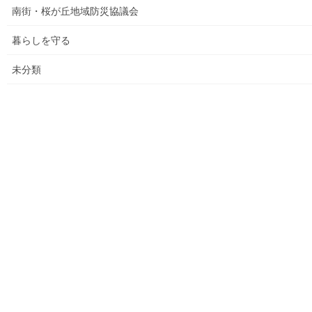
南街・桜が丘地域防災協議会
各種資料の掲示（２）；ごみ収集有料化検証結果
暮らしを守る
各種資料の掲示(1) ;平成２７年度に開催された各地域の公民
未分類
館で発表した資料
各種資料の掲示(3)；納入した税金、保険料年度別納入増加
状況等
各種資料の掲示(4)改定版；支出の変化を見る(平成２７年度
決算追加）
各種資料の提示(5)；財政支出の変化(民生費関連)
各種資料の提示(6)；市の財政の増加、何が増加したか
各種資料の提示（７）；国からの補助金の推移
各種資料の提示(8)；ごみ収取有料化後の検証結果その(３)
平成２９年度活動状況