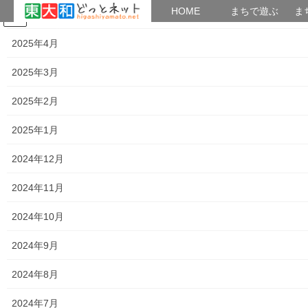
HOME
HOME
まちで遊ぶ
ま
2025年5月
コ
ナ
まちで学ぶ
がいこくじん
みんなのブログ
イベント
考えよう街創り
ン
ビ
2025年4月
テ
ゲ
ン
ー
2025年3月
2018年4月5日
ツ
シ
へ
ョ
2025年2月
ス
ン
HOME
2018年4月5日
キ
に
2025年1月
ッ
移
プ
動
2024年12月
2018年4月5日
2024年11月
暮らしを守る
パネル展「地域をつなぐ活動の写真展」
2024年10月
(自治会活動状況のお知らせ）
市役所一階ロビーで０３月２８日～０４月０７日で標題のパネル
2024年9月
展が開催されております。写真展には市内の１７地域団体の平成
２９年度に開催された活動状況の写真展で、当協議会の救急救命
2024年8月
技能検定講習会及び加盟の６団体の活動が紹介され […]
2024年7月