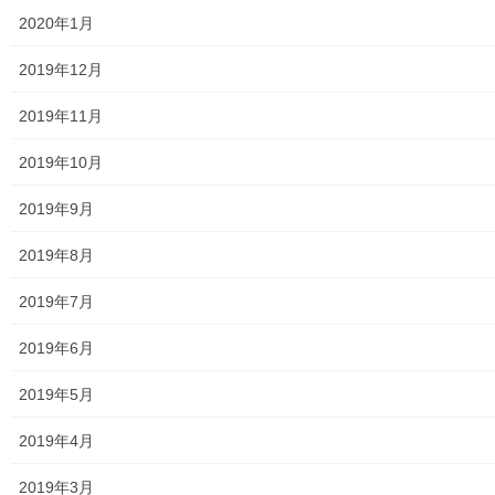
食品の含有放射線量の測定結果
2020年1月
青少年対策
2019年12月
青少年対策第二地区委員会 年度計画／実績報告
2019年11月
御神輿譲渡関連資料
2019年10月
凧作りマニュアル
2019年9月
東大和少年少女合唱団定期演奏会
2019年8月
発行資料
2019年7月
二小保管の古い写真
2019年6月
東大和伝統芸能フェスタ(東大和音頭)の実施(発表)報告
2019年5月
防災関連資料
2019年4月
マニュアル等
2019年3月