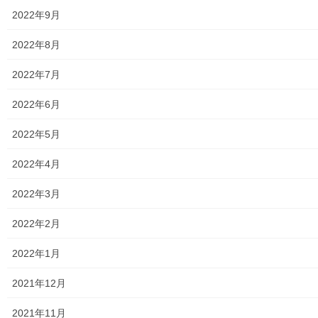
2022年9月
小平・村山・大和衛生組合
2022年8月
東京都水道局
2022年7月
東京電力
2022年6月
東京ガス
2022年5月
J：COM
2022年4月
自治会
2022年3月
自治会／マンション
2022年2月
ホームページ開設自治会／マンション管理組合
2022年1月
親和映画サロン
2021年12月
防犯・防災
2021年11月
警視庁・他団体関連