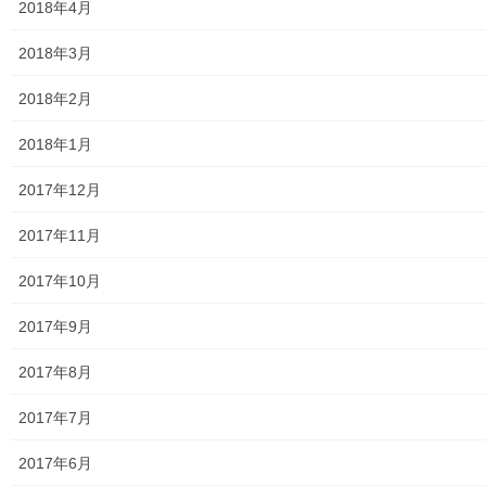
2018年4月
大和ものがたり；２０２４年１０３号～
2018年3月
大和ものがたり；２０２５年；１１５～１２６号
2018年2月
大和ものがたり；２０２６年；１２７号～
2018年1月
南街・桜が丘地域の道路整備完了及び計画
2017年12月
空堀川上流雨水幹線整備事業関連
2017年11月
絵画
2017年10月
東大和市駅高架下の夜市開催報告
2017年9月
東大和市南街・桜が丘地域の歴史について
2017年8月
病院・福祉
2017年7月
東大和病院
2017年6月