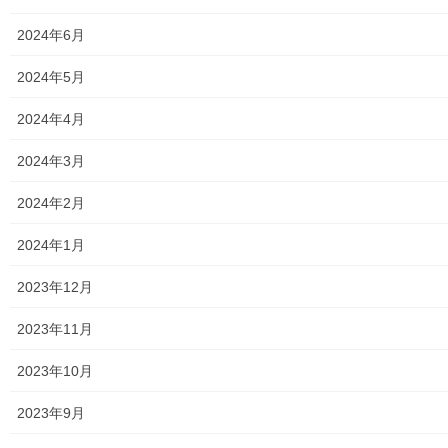
2018年4月5日
2024年6月
暮らしを守る
南街・桜が丘地域の空間放射線量測定７
2024年5月
年間の結果
2024年4月
空間放射線量測定事業は東京都の「地域の底力再生事業」の支援
を受け必要機材を調達し、 平成２３年度より、同地域の公園を主
2024年3月
に１７か所を継続的に測定しております。 今般平成２９年度分(平
成３０年０３月分）迄の測定結果及びその検 […]
2024年2月
2024年1月
メニュー
2023年12月
行政機関
2023年11月
行政関連
2023年10月
東大和市市役所関連
2023年9月
東大和市社会福祉協議会