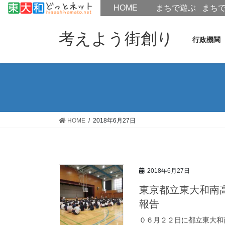
HOME
HOME
まちで遊ぶ
まち
コ
ナ
ン
ビ
考えよう街創り
行政機関
テ
ゲ
ン
ー
ツ
シ
へ
ョ
ス
ン
キ
に
ッ
移
HOME
2018年6月27日
プ
動
2018年6月27日
東京都立東大和南
報告
０６月２２日に都立東大和