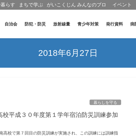
で暮らす
まちで学ぶ
がいこくじん
みんなのブロ
イベント
グ
自治会
防犯・防災
放射線量
青少年対策
発行資料
病
2018年6月27日
暮らしを守る
高校平成３０年度第１学年宿泊防災訓練参加
南高校で第７回目の防災訓練が実施され、この訓練には訓練指