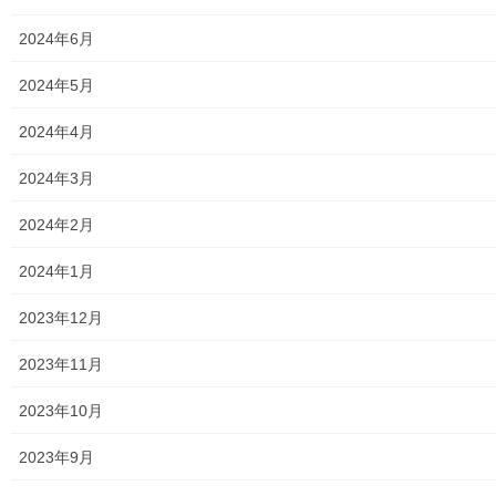
2019年9月2日
2024年6月
暮らしを守る
南街・桜が丘地域防災協議会２０１９年
2024年5月
度上半期総会の開催報告
2024年4月
２０１９年０８月３１日に南街・桜が丘地域防災協議会の２０
１９年度上半期総会が開催されました。総会には東大和市社会福
2024年3月
祉協議会、南街公民館、高齢者ほっと支援南街、都立東大和南高
校、東大和市第二小学校／PTA、東大和市第二中 […]
2024年2月
2019年9月2日
2024年1月
暮らしを守る
2023年12月
栄三丁目自治会 パンダ公園清掃作業(立
木伐採／草取り)の実施報告
2023年11月
０９月０１日に本年度三回目のパンダ公園清掃作業を実施し所、
大変多くの皆様に参加して戴き短時間で作業を終了させる事が出
2023年10月
来ました。前回第２回目は０７月１８日(立ち木枝の伐採及び草取
り作業)に実施した以降、公園はこの夏の暑さで […]
2023年9月