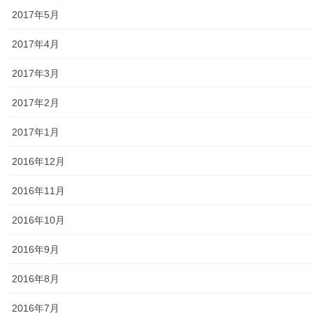
2017年5月
大和ものがたり；２０２４年１０３号～
2017年4月
大和ものがたり；２０２５年；１１５～１２６号
2017年3月
大和ものがたり；２０２６年；１２７号～
2017年2月
南街・桜が丘地域の道路整備完了及び計画
2017年1月
空堀川上流雨水幹線整備事業関連
2016年12月
絵画
2016年11月
東大和市駅高架下の夜市開催報告
2016年10月
東大和市南街・桜が丘地域の歴史について
2016年9月
病院・福祉
2016年8月
東大和病院
2016年7月