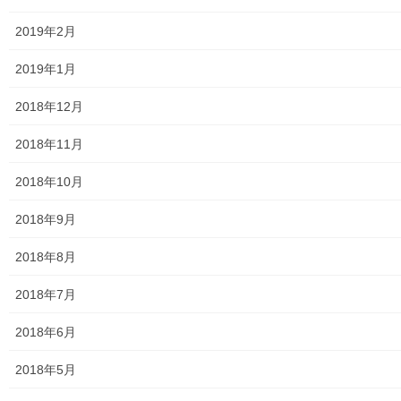
2019年2月
青少年対策
2019年1月
青少年対策第二地区委員会 年度計画／実績報告
2018年12月
御神輿譲渡関連資料
2018年11月
凧作りマニュアル
2018年10月
東大和少年少女合唱団定期演奏会
2018年9月
発行資料
2018年8月
二小保管の古い写真
2018年7月
東大和伝統芸能フェスタ(東大和音頭)の実施(発表)報告
2018年6月
防災関連資料
2018年5月
マニュアル等