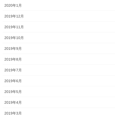
東大和市立第二小／第二中学校に設置の備蓄コンテナーの
2020年1月
備蓄物品明細
2019年12月
南街・桜が丘地域防災協議会
2019年11月
東大和市立第二小学校避難所管理運営マニュアル
2019年10月
東大和第二中学校避難所管理運営マニュアル
2019年9月
発行書籍
2019年8月
放射線量
2019年7月
空間放射線量測定
2019年6月
南街・桜が丘地域の測定結果
2019年5月
東大和市中央／湖畔地域の測定結果
2019年4月
東大和他地域の空間放射線量測定結果
2019年3月
食品の含有放射線量の測定結果