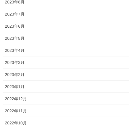
2023年8月
2019年9月2日
暮らしを守る
2023年7月
子ども夏まつり(東大和青少年第二地区委
員会主催)
2023年6月
８月３１日に東大和市立第二小学校の体育館で東大和市青少年対
2023年5月
策第二地区委員会主催の「子ども夏まつり」を第二小学校及び第
二中学校及び第二中学校の生徒さん約２０名の運営協力により実
2023年4月
施しましたが、小学生及び保護者の皆様２５０名を […]
2023年3月
メニュー
2023年2月
行政機関
2023年1月
行政関連
2022年12月
東大和市市役所関連
2022年11月
東大和市社会福祉協議会
2022年10月