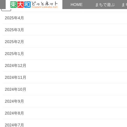
HOME
HOME
まちで遊ぶ
ま
2025年5月
コ
ナ
まちで学ぶ
がいこくじん
みんなのブログ
イベント
考えよう街創り
ン
ビ
2025年4月
テ
ゲ
ン
ー
2025年3月
2019年9月2日
ツ
シ
へ
ョ
2025年2月
ス
ン
HOME
2019年9月2日
キ
に
2025年1月
ッ
移
プ
動
2024年12月
2019年9月2日
2024年11月
暮らしを守る
東大和市創業チャレンジ施設
2024年10月
「CHELESTE GARDEN」の開設
東大和市南街交番前に(富士見通り東端)東大和市創業チャレンジ施
2024年9月
設「CHELESTE GARDEN」(チェレステ・ガーデン)が０９月０
１日にオープンされ、当日は多くの来場者がありました。詳細は
2024年8月
下記資料をご覧(アップ願います […]
2024年7月