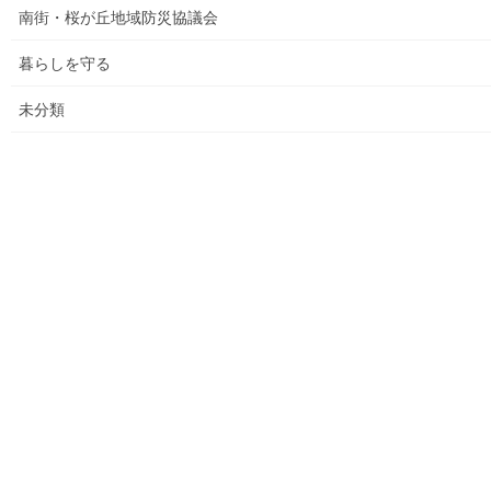
2026年度活動状況
南街・桜が丘地域防災協議会
東大和市介護サービスマップ
暮らしを守る
東大和市内のクリニック／診療所一覧
未分類
認知症ガイドブック
まちの財政
白書の発行
平成27年度の活動状況
下水道料金の改定
南街公民館祭りでの掲示資料
平成２８年度の活動状況
平成２８年度定例会