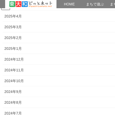
HOME
HOME
まちで遊ぶ
ま
2025年5月
コ
ナ
まちで学ぶ
がいこくじん
みんなのブログ
イベント
考えよう街創り
ン
ビ
2025年4月
テ
ゲ
ン
ー
2025年3月
2019年12月4日
ツ
シ
へ
ョ
2025年2月
ス
ン
HOME
2019年12月4日
キ
に
2025年1月
ッ
移
プ
動
2024年12月
2019年12月4日
2024年11月
暮らしを守る
令和元年度東大和市災害ボランティア体
2024年10月
験訓練参加者募集
令和元年度東大和市災害ボランティア体験訓練が２０２０年０１
2024年9月
月２５日にハミングホールで開催されます。この体験訓練の参加
者を募集しておりますので、ご興味のある方はご参加して戴き、
2024年8月
災害時のボランティア体験と重要性について学んで […]
2024年7月