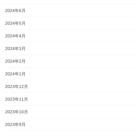
2019年12月4日
2024年6月
暮らしを守る
第４２回東大和市福祉祭の開催報告
2024年5月
日に日に秋が深まる小春日和の１日、東大和市社
2024年4月
会福祉協議会の主催、東大和市の後援による、第
４２回福祉祭が東大和市役所敷地内にて開催され
2024年3月
ました。ステージでは開会式に続き、福祉標語・
薬物乱用防止ポスター標語の表彰式などが披露さ
2024年2月
[…]
2024年1月
2019年12月4日
暮らしを守る
2023年12月
東大和第一光ヶ丘自治会の「光ヶ丘のお
2023年11月
もちつき」の開催
第一光ヶ丘自治会主催の「光ヶ丘のおもちつき」が１２月１４日
2023年10月
に第一光ヶ丘公園で開催予定です。詳細は下記資料をご覧(アップ
願います)下さい。 ポスター トップページに戻る 街創り
2023年9月