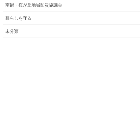
白書の発行
南街・桜が丘地域防災協議会
平成27年度の活動状況
暮らしを守る
下水道料金の改定
未分類
南街公民館祭りでの掲示資料
平成２８年度の活動状況
平成２８年度定例会
各種資料の掲示（２）；ごみ収集有料化検証結果
各種資料の掲示(1) ;平成２７年度に開催された各地域の公民
館で発表した資料
各種資料の掲示(3)；納入した税金、保険料年度別納入増加
状況等
各種資料の掲示(4)改定版；支出の変化を見る(平成２７年度