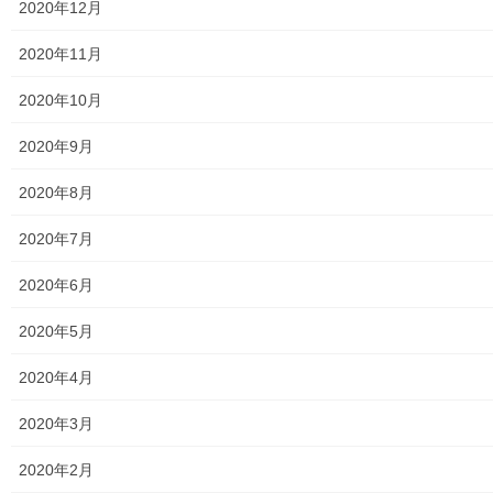
2020年12月
東大和市防災地区カルテ１６地区明細
2020年11月
北多摩西部消防署
2020年10月
北多摩西部消防署発行資料
2020年9月
東大和市消防団
2020年8月
東大和市マンホールトイレの設置場所
2020年7月
東大和市立第二小／第二中学校に設置の備蓄コンテナーの
備蓄物品明細
2020年6月
南街・桜が丘地域防災協議会
2020年5月
東大和市立第二小学校避難所管理運営マニュアル
2020年4月
東大和第二中学校避難所管理運営マニュアル
2020年3月
発行書籍
2020年2月