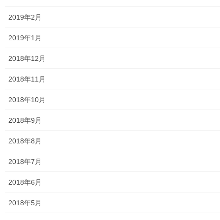
発行資料
2019年2月
二小保管の古い写真
2019年1月
東大和伝統芸能フェスタ(東大和音頭)の実施(発表)報告
2018年12月
防災関連資料
2018年11月
マニュアル等
2018年10月
ASA大和発行資料
2018年9月
大和ものがたり；２０１５年(０７月～１２月)
2018年8月
大和ものがたり；２０１６年(０１月～１２月）
2018年7月
大和ものがたり；２０１７年(０１月～１２月)
2018年6月
大和ものがたり；２０１８年(０１月～１２月分）
2018年5月