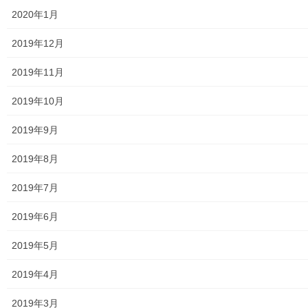
放射線量
2020年1月
空間放射線量測定
2019年12月
南街・桜が丘地域の測定結果
2019年11月
東大和市中央／湖畔地域の測定結果
2019年10月
東大和他地域の空間放射線量測定結果
2019年9月
食品の含有放射線量の測定結果
2019年8月
青少年対策
2019年7月
青少年対策第二地区委員会 年度計画／実績報告
2019年6月
御神輿譲渡関連資料
2019年5月
凧作りマニュアル
2019年4月
東大和少年少女合唱団定期演奏会
2019年3月