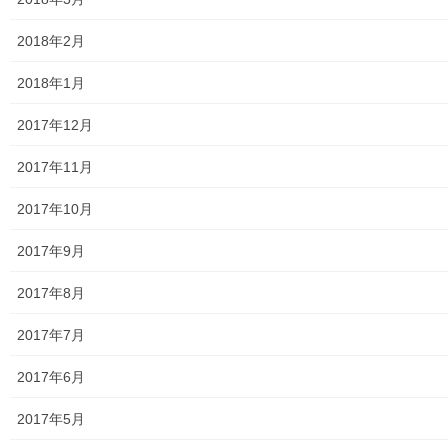
大和ものがたり；２０２４年１０３号～
2018年2月
大和ものがたり；２０２５年；１１５～１２６号
2018年1月
大和ものがたり；２０２６年；１２７号～
2017年12月
南街・桜が丘地域の道路整備完了及び計画
2017年11月
空堀川上流雨水幹線整備事業関連
2017年10月
絵画
2017年9月
東大和市駅高架下の夜市開催報告
2017年8月
東大和市南街・桜が丘地域の歴史について
2017年7月
病院・福祉
2017年6月
東大和病院
2017年5月