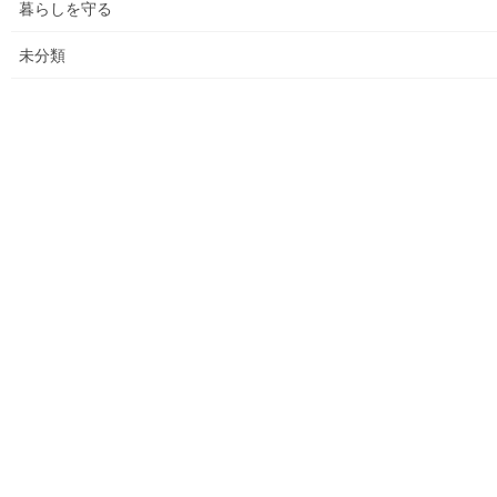
暮らしを守る
各種資料の掲示（２）；ごみ収集有料化検証結果
未分類
各種資料の掲示(1) ;平成２７年度に開催された各地域の公民
館で発表した資料
各種資料の掲示(3)；納入した税金、保険料年度別納入増加
状況等
各種資料の掲示(4)改定版；支出の変化を見る(平成２７年度
決算追加）
各種資料の提示(5)；財政支出の変化(民生費関連)
各種資料の提示(6)；市の財政の増加、何が増加したか
各種資料の提示（７）；国からの補助金の推移
各種資料の提示(8)；ごみ収取有料化後の検証結果その(３)
平成２９年度活動状況