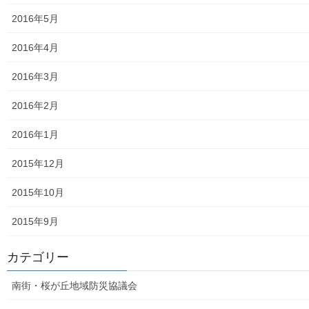
2026年度活動状況
2016年5月
東大和市介護サービスマップ
2016年4月
東大和市内のクリニック／診療所一覧
2016年3月
認知症ガイドブック
2016年2月
まちの財政
2016年1月
白書の発行
2015年12月
平成27年度の活動状況
2015年10月
下水道料金の改定
2015年9月
南街公民館祭りでの掲示資料
カテゴリー
平成２８年度の活動状況
南街・桜が丘地域防災協議会
平成２８年度定例会