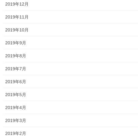
食品の含有放射線量の測定結果
2019年12月
青少年対策
2019年11月
青少年対策第二地区委員会 年度計画／実績報告
2019年10月
御神輿譲渡関連資料
2019年9月
凧作りマニュアル
2019年8月
東大和少年少女合唱団定期演奏会
2019年7月
発行資料
2019年6月
二小保管の古い写真
2019年5月
東大和伝統芸能フェスタ(東大和音頭)の実施(発表)報告
2019年4月
防災関連資料
2019年3月
マニュアル等
2019年2月