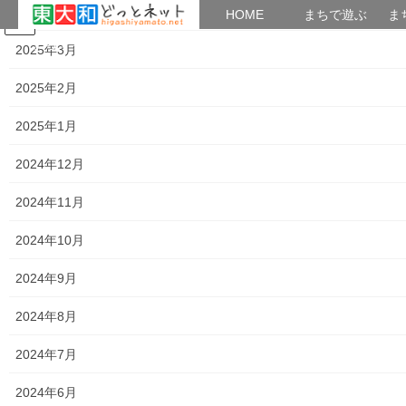
2025年4月
HOME
HOME
まちで遊ぶ
ま
コ
ナ
まちで学ぶ
がいこくじん
みんなのブログ
イベント
考えよう街創り
2025年3月
ン
ビ
テ
ゲ
2025年2月
ン
ー
2022年11月1日
ツ
シ
2025年1月
へ
ョ
ス
ン
HOME
2022年11月1日
2024年12月
キ
に
ッ
移
2024年11月
プ
動
2022年11月1日
2024年10月
暮らしを守る
東大和南公園「みなみこうえん祭り２０
2024年9月
２２」開催報告
2024年8月
秋晴れのさわやかな一日となった本日（10/30）、「みなみこう
えん祭 ２０２２」が、東大和南公園主催により開催されまし
2024年7月
た。午後（１３時～１６時３０分）のひととき、ステージショー
や各種の体験で、お子様たちをはじめ多くの市 […]
2024年6月