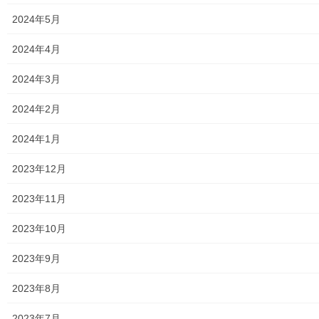
2022年11月1日
2024年5月
暮らしを守る
2024年4月
令和４年度第４５回 東大和市福祉祭
令和４年度第４５回 東大和市福祉祭が下記の日
2024年3月
程で開催されます。 ● ＷＥＢ配信；開催期
間；１１月０１日～１１月３０日；福祉特設サイ
2024年2月
ト ● 福祉祭催し；開催日；１１月１３日(日)１
０時～１４時３０分 ； […]
2024年1月
2023年12月
メニュー
2023年11月
行政機関
2023年10月
行政関連
2023年9月
東大和市市役所関連
2023年8月
東大和市社会福祉協議会
2023年7月