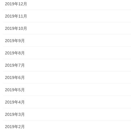
2019年12月
東大和少年少女合唱団定期演奏会
2019年11月
発行資料
2019年10月
二小保管の古い写真
2019年9月
東大和伝統芸能フェスタ(東大和音頭)の実施(発表)報告
2019年8月
防災関連資料
2019年7月
マニュアル等
2019年6月
ASA大和発行資料
2019年5月
大和ものがたり；２０１５年(０７月～１２月)
2019年4月
大和ものがたり；２０１６年(０１月～１２月）
2019年3月
大和ものがたり；２０１７年(０１月～１２月)
2019年2月
大和ものがたり；２０１８年(０１月～１２月分）