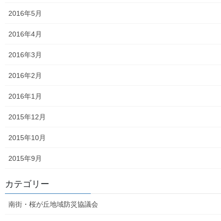
2016年5月
白書の発行
2016年4月
平成27年度の活動状況
2016年3月
下水道料金の改定
2016年2月
南街公民館祭りでの掲示資料
2016年1月
平成２８年度の活動状況
2015年12月
平成２８年度定例会
2015年10月
各種資料の掲示（２）；ごみ収集有料化検証結果
2015年9月
各種資料の掲示(1) ;平成２７年度に開催された各地域の公民
館で発表した資料
カテゴリー
各種資料の掲示(3)；納入した税金、保険料年度別納入増加
南街・桜が丘地域防災協議会
状況等