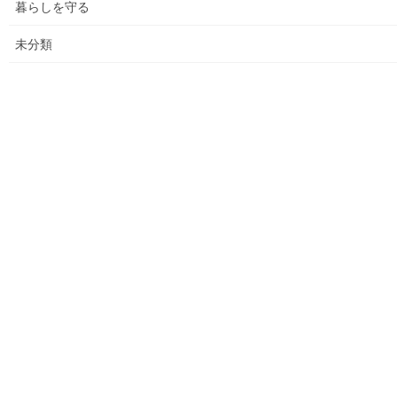
暮らしを守る
各種資料の掲示(4)改定版；支出の変化を見る(平成２７年度
決算追加）
未分類
各種資料の提示(5)；財政支出の変化(民生費関連)
各種資料の提示(6)；市の財政の増加、何が増加したか
各種資料の提示（７）；国からの補助金の推移
各種資料の提示(8)；ごみ収取有料化後の検証結果その(３)
平成２９年度活動状況
教育費の他市との比較(平成２７年度資料での比較)
平成３０年度活動状況
２０２１年度活動状況
２０２５年度活動状況(まちの財政）