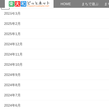
2025年4月
HOME
HOME
まちで遊ぶ
ま
コ
ナ
まちで学ぶ
がいこくじん
みんなのブログ
イベント
考えよう街創り
2025年3月
ン
ビ
テ
ゲ
2025年2月
ン
ー
2023年11月8日
ツ
シ
2025年1月
へ
ョ
ス
ン
HOME
2023年11月8日
2024年12月
キ
に
ッ
移
2024年11月
プ
動
2023年11月8日
2024年10月
暮らしを守る
５４回 東やまと産業まつり開催報告
2024年9月
１１月４日・５日の２日間にわたり、「第５４
2024年8月
回 東やまと産業まつり」が市役所敷地内にて、
開催されました。このまつりは、農業や商工業に
2024年7月
対する理解を深めていただくことを目的に、農・
商工業者による展示・販売・催しなどを行うもの
2024年6月
で […]