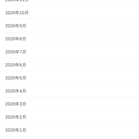
発行書籍
2020年10月
放射線量
2020年9月
空間放射線量測定
2020年8月
南街・桜が丘地域の測定結果
2020年7月
東大和市中央／湖畔地域の測定結果
2020年6月
東大和他地域の空間放射線量測定結果
2020年5月
食品の含有放射線量の測定結果
2020年4月
青少年対策
2020年3月
青少年対策第二地区委員会 年度計画／実績報告
2020年2月
御神輿譲渡関連資料
2020年1月
凧作りマニュアル