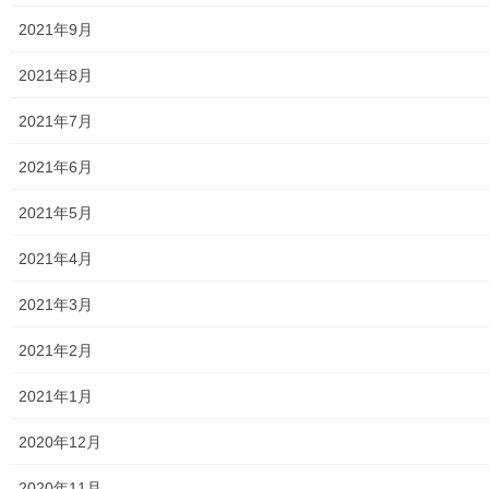
防災関連
2021年9月
東大和市防災地区カルテ１６地区明細
2021年8月
北多摩西部消防署
2021年7月
北多摩西部消防署発行資料
2021年6月
東大和市消防団
2021年5月
東大和市マンホールトイレの設置場所
2021年4月
東大和市立第二小／第二中学校に設置の備蓄コンテナーの
2021年3月
備蓄物品明細
2021年2月
南街・桜が丘地域防災協議会
2021年1月
東大和市立第二小学校避難所管理運営マニュアル
2020年12月
東大和第二中学校避難所管理運営マニュアル
2020年11月