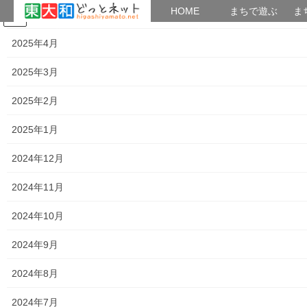
HOME
HOME
まちで遊ぶ
ま
2025年5月
コ
ナ
まちで学ぶ
がいこくじん
みんなのブログ
イベント
考えよう街創り
ン
ビ
2025年4月
テ
ゲ
ン
ー
2025年3月
2024年12月21日
ツ
シ
へ
ョ
2025年2月
ス
ン
HOME
2024年12月21日
キ
に
2025年1月
ッ
移
プ
動
2024年12月
2024年12月21日
2024年11月
暮らしを守る
立川税務署からのお知らせ
2024年10月
立川税務署からのお知らせで、下記の説明がされ
ています。 ● 確定申告は自宅からスマホで！ ●
2024年9月
税理士による無料申告相談(開催日時／場所) ● 申
告書作成会場の開設について(開催日時／場所)
2024年8月
詳細は下記資料をご覧(タ […]
2024年7月