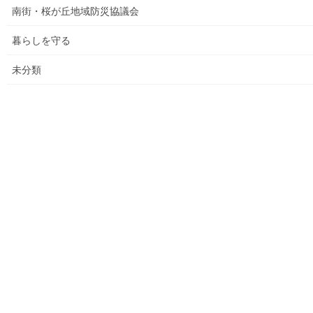
南街・桜が丘地域防災協議会
各種資料の掲示（２）；ごみ収集有料化検証結果
暮らしを守る
各種資料の掲示(1) ;平成２７年度に開催された各地域の公民
未分類
館で発表した資料
各種資料の掲示(3)；納入した税金、保険料年度別納入増加
状況等
各種資料の掲示(4)改定版；支出の変化を見る(平成２７年度
決算追加）
各種資料の提示(5)；財政支出の変化(民生費関連)
各種資料の提示(6)；市の財政の増加、何が増加したか
各種資料の提示（７）；国からの補助金の推移
各種資料の提示(8)；ごみ収取有料化後の検証結果その(３)
平成２９年度活動状況