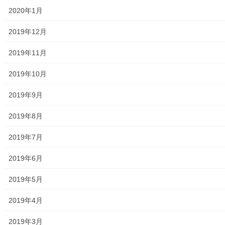
食品の含有放射線量の測定結果
2020年1月
青少年対策
2019年12月
青少年対策第二地区委員会 年度計画／実績報告
2019年11月
御神輿譲渡関連資料
2019年10月
凧作りマニュアル
2019年9月
東大和少年少女合唱団定期演奏会
2019年8月
発行資料
2019年7月
二小保管の古い写真
2019年6月
東大和伝統芸能フェスタ(東大和音頭)の実施(発表)報告
2019年5月
防災関連資料
2019年4月
マニュアル等
2019年3月