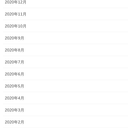
2020年12月
東大和市立第二小／第二中学校に設置の備蓄コンテナーの
備蓄物品明細
2020年11月
南街・桜が丘地域防災協議会
2020年10月
東大和市立第二小学校避難所管理運営マニュアル
2020年9月
東大和第二中学校避難所管理運営マニュアル
2020年8月
発行書籍
2020年7月
放射線量
2020年6月
空間放射線量測定
2020年5月
南街・桜が丘地域の測定結果
2020年4月
東大和市中央／湖畔地域の測定結果
2020年3月
東大和他地域の空間放射線量測定結果
2020年2月