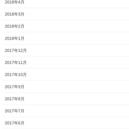
2018年4月
大和ものがたり；２０２４年１０３号～
2018年3月
大和ものがたり；２０２５年；１１５～１２６号
2018年2月
大和ものがたり；２０２６年；１２７号～
2018年1月
南街・桜が丘地域の道路整備完了及び計画
2017年12月
空堀川上流雨水幹線整備事業関連
2017年11月
絵画
2017年10月
東大和市駅高架下の夜市開催報告
2017年9月
東大和市南街・桜が丘地域の歴史について
2017年8月
病院・福祉
2017年7月
東大和病院
2017年6月