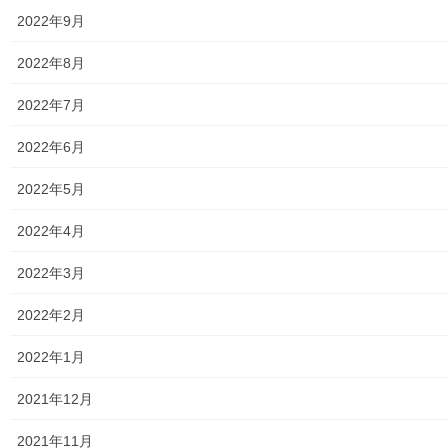
2022年9月
小平・村山・大和衛生組合
2022年8月
東京都水道局
2022年7月
東京電力
2022年6月
東京ガス
2022年5月
J：COM
2022年4月
自治会
2022年3月
自治会／マンション
2022年2月
ホームページ開設自治会／マンション管理組合
2022年1月
親和映画サロン
2021年12月
防犯・防災
2021年11月
警視庁・他団体関連