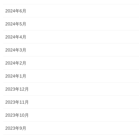
2024年12月21日
2024年6月
暮らしを守る
東大和市２０２４年歳末の風景の切り取
2024年5月
り
2024年4月
２０２４年１２月２０日東大和市での歳末を切り取ってみまし
た。最近は北風が弱く、晴天ですと、日中はあまり寒さを感じま
2024年3月
せんが、日没以降は結構冬の到来を感じる季節に入りました。本
日東大和市の歳末風景の一部を切り取ってみました。 […]
2024年2月
2024年1月
メニュー
2023年12月
行政機関
2023年11月
行政関連
2023年10月
東大和市市役所関連
2023年9月
東大和市社会福祉協議会