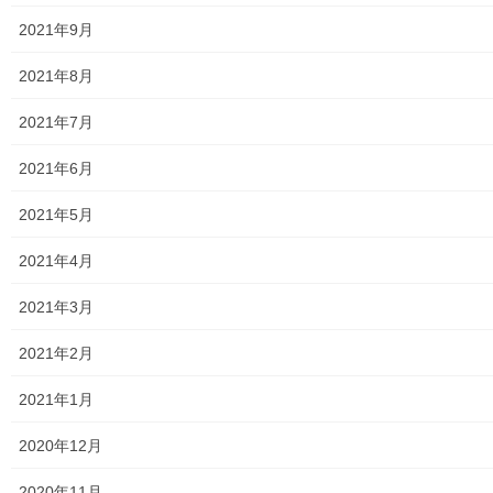
2021年9月
東大和市防災地区カルテ１６地区明細
2021年8月
北多摩西部消防署
2021年7月
北多摩西部消防署発行資料
2021年6月
東大和市消防団
2021年5月
東大和市マンホールトイレの設置場所
2021年4月
東大和市立第二小／第二中学校に設置の備蓄コンテナーの
備蓄物品明細
2021年3月
南街・桜が丘地域防災協議会
2021年2月
東大和市立第二小学校避難所管理運営マニュアル
2021年1月
東大和第二中学校避難所管理運営マニュアル
2020年12月
発行書籍
2020年11月