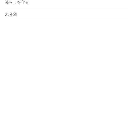
暮らしを守る
決算追加）
未分類
各種資料の提示(5)；財政支出の変化(民生費関連)
各種資料の提示(6)；市の財政の増加、何が増加したか
各種資料の提示（７）；国からの補助金の推移
各種資料の提示(8)；ごみ収取有料化後の検証結果その(３)
平成２９年度活動状況
教育費の他市との比較(平成２７年度資料での比較)
平成３０年度活動状況
２０２１年度活動状況
２０２５年度活動状況(まちの財政）
バドミントン