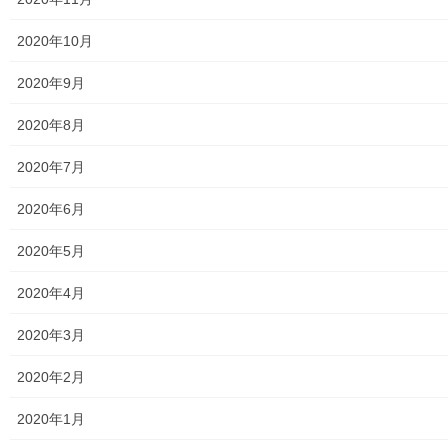
放射線量
2020年10月
空間放射線量測定
2020年9月
南街・桜が丘地域の測定結果
2020年8月
東大和市中央／湖畔地域の測定結果
2020年7月
東大和他地域の空間放射線量測定結果
2020年6月
食品の含有放射線量の測定結果
2020年5月
青少年対策
2020年4月
青少年対策第二地区委員会 年度計画／実績報告
2020年3月
御神輿譲渡関連資料
2020年2月
凧作りマニュアル
2020年1月
東大和少年少女合唱団定期演奏会