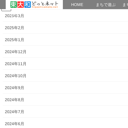
2025年4月
HOME
HOME
まちで遊ぶ
ま
コ
ナ
まちで学ぶ
がいこくじん
みんなのブログ
イベント
考えよう街創り
2025年3月
ン
ビ
テ
ゲ
2025年2月
ン
ー
2025年8月16日
ツ
シ
2025年1月
へ
ョ
ス
ン
HOME
2025年8月16日
2024年12月
キ
に
ッ
移
2024年11月
プ
動
2025年8月16日
2024年10月
暮らしを守る
あなたの保険金が狙われております！
2024年9月
火災保険・地震保険保険金の請求を訪問、インタ
2024年8月
ーネット広告、ＳＮＳ棟で勧誘する業者とのトラ
ブルが急増しています。 ● 甘い言葉での誘惑
2024年7月
● 知らない間に詐欺に加担 この様に「保険が
使える」と言われたら！自身でご加入の「 […]
2024年6月