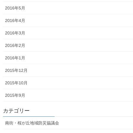
白書の発行
2016年5月
平成27年度の活動状況
2016年4月
下水道料金の改定
2016年3月
南街公民館祭りでの掲示資料
2016年2月
平成２８年度の活動状況
2016年1月
平成２８年度定例会
2015年12月
各種資料の掲示（２）；ごみ収集有料化検証結果
2015年10月
各種資料の掲示(1) ;平成２７年度に開催された各地域の公民
2015年9月
館で発表した資料
カテゴリー
各種資料の掲示(3)；納入した税金、保険料年度別納入増加
状況等
南街・桜が丘地域防災協議会
各種資料の掲示(4)改定版；支出の変化を見る(平成２７年度