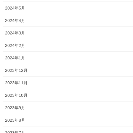
2024年5月
メニュー
2024年4月
行政機関
2024年3月
行政関連
2024年2月
東大和市市役所関連
2024年1月
東大和市社会福祉協議会
2023年12月
東大和市生活支援体整備事業広報誌「てとてとて」
2023年11月
公民館／市民センター等配置図
2023年10月
公民館／地区会館
2023年9月
市民センター
2023年8月
老人福祉施設
2023年7月