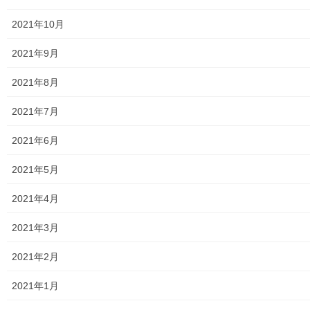
す
ウ
Facebook
twitter
)
ィ
ン
2021年10月
ド
ウ
LINE
で
2021年9月
開
き
ま
す
2021年8月
暮らしを守る
)
カテゴリー
2021年7月
2021年6月
暮らしを守る
前の記事
2021年5月
東大和第一光ヶ丘自治会 ２０
2021年4月
２４年度防災訓練の開催
2024年9月30日
2021年3月
2021年2月
2021年1月