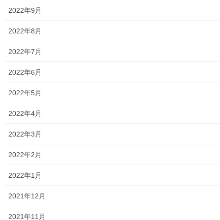
街創り
2022年9月
2022年8月
共有:
2022年7月
ク
F
リ
a
ッ
c
ク
e
2022年6月
し
b
て
o
T
o
関連
2022年5月
w
k
i
で
t
共
特殊詐欺被害防止対策のお知
STOP! 特殊詐欺；東京都
t
有
2022年4月
e
す
らせ；警視庁東大和警察署
2025年1月19日
r
る
2024年12月23日
暮らしを守る
で
に
2022年3月
共
は
暮らしを守る
有
ク
(
リ
新
ッ
特殊詐欺被害防止「無料でで
2022年2月
し
ク
きる対策」について
い
し
ウ
て
2026年5月26日
2022年1月
ィ
く
ン
だ
暮らしを守る
ド
さ
ウ
い
2021年12月
で
(
開
新
き
し
2021年11月
ま
い