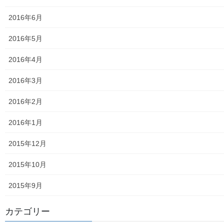
2016年6月
東大和他地域の空間放射線量測定結果
2016年5月
食品の含有放射線量の測定結果
2016年4月
青少年対策
2016年3月
青少年対策第二地区委員会 年度計画／実績報告
2016年2月
御神輿譲渡関連資料
2016年1月
凧作りマニュアル
2015年12月
東大和少年少女合唱団定期演奏会
2015年10月
発行資料
2015年9月
二小保管の古い写真
東大和伝統芸能フェスタ(東大和音頭)の実施(発表)報告
カテゴリー