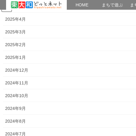
HOME
HOME
まちで遊ぶ
ま
2025年5月
コ
ナ
まちで学ぶ
がいこくじん
みんなのブログ
イベント
考えよう街創り
ン
ビ
2025年4月
テ
ゲ
ン
ー
2025年3月
暮らしを守る
ツ
シ
へ
ョ
2025年2月
ス
ン
HOME
暮らしを守る
キ
に
2025年1月
迷惑・詐欺電話の対策(詐欺ワード一覧)；警視庁東大和警察署
ッ
移
プ
動
2024年12月
2024年9月30日
/ 最終更新日時 :
2024年9月30日
街創り
2024年11月
暮らしを守る
迷惑・詐欺電話の対策(詐欺ワード
2024年10月
一覧)；警視庁東大和警察署
2024年9月
2024年8月
2024年7月