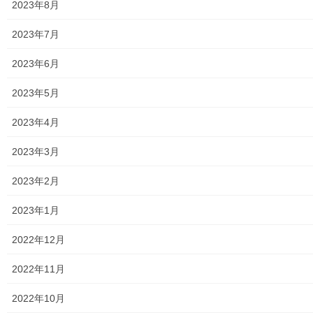
2023年8月
最近迷惑・詐欺電話での被害が多発しております。この被害を受
2023年7月
けない為にも、日常の各種準備及びその対応の知識が必要です。
今回「その対策」及び「詐欺ワード」の一例ををお知らせします
2023年6月
ので、是非参考として、ご利用下さい。詳細は下記資料をご覧の
2023年5月
上、被害を未然に防いで戴ければ幸いです。詳細は下記資料をタ
ップ願います。
2023年4月
迷惑・詐欺電話の対策
過去の発行資料は以下の通りです。
2023年3月
過去の発行資料
2023年2月
トップページに戻る
2023年1月
2022年12月
2022年11月
2022年10月