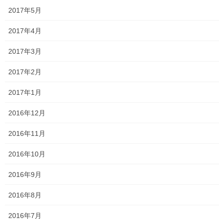
2017年5月
東大和市マンホールトイレの設置場所
2017年4月
東大和市立第二小／第二中学校に設置の備蓄コンテナーの
2017年3月
備蓄物品明細
2017年2月
南街・桜が丘地域防災協議会
2017年1月
東大和市立第二小学校避難所管理運営マニュアル
2016年12月
東大和第二中学校避難所管理運営マニュアル
2016年11月
発行書籍
2016年10月
放射線量
2016年9月
空間放射線量測定
2016年8月
南街・桜が丘地域の測定結果
2016年7月
東大和市中央／湖畔地域の測定結果