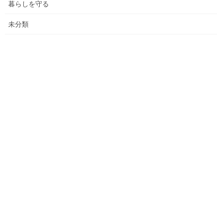
暮らしを守る
各種資料の提示(5)；財政支出の変化(民生費関連)
未分類
各種資料の提示(6)；市の財政の増加、何が増加したか
各種資料の提示（７）；国からの補助金の推移
各種資料の提示(8)；ごみ収取有料化後の検証結果その(３)
平成２９年度活動状況
教育費の他市との比較(平成２７年度資料での比較)
平成３０年度活動状況
２０２１年度活動状況
２０２５年度活動状況(まちの財政）
バドミントン