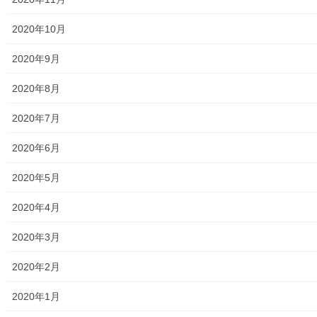
放射線量
2020年10月
空間放射線量測定
2020年9月
南街・桜が丘地域の測定結果
2020年8月
東大和市中央／湖畔地域の測定結果
2020年7月
東大和他地域の空間放射線量測定結果
2020年6月
食品の含有放射線量の測定結果
2020年5月
青少年対策
2020年4月
青少年対策第二地区委員会 年度計画／実績報告
2020年3月
御神輿譲渡関連資料
2020年2月
凧作りマニュアル
2020年1月
東大和少年少女合唱団定期演奏会