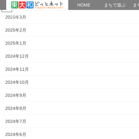
2025年4月
HOME
HOME
まちで遊ぶ
ま
コ
ナ
まちで学ぶ
がいこくじん
みんなのブログ
イベント
考えよう街創り
2025年3月
ン
ビ
テ
ゲ
2025年2月
ン
ー
2016年3月19日
ツ
シ
2025年1月
へ
ョ
ス
ン
HOME
2016年3月19日
2024年12月
キ
に
ッ
移
2024年11月
プ
動
2016年3月19日
2024年10月
暮らしを守る
東大和市 地域コミュニティイベント参加報告
2024年9月
０３月１９日にイトーヨーカドー東大和店で東大和市市民生活主
2024年8月
催で 東大和市 地域コミュニティイベントが開催されましたが、
このイベントに 栄二丁目／栄三丁目自治会及び東京ユニオンガー
2024年7月
デンが参加し、自治会活動の の必要性等のイ […]
2024年6月