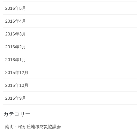
2016年5月
平成27年度の活動状況
2016年4月
下水道料金の改定
2016年3月
南街公民館祭りでの掲示資料
2016年2月
平成２８年度の活動状況
2016年1月
平成２８年度定例会
2015年12月
各種資料の掲示（２）；ごみ収集有料化検証結果
2015年10月
各種資料の掲示(1) ;平成２７年度に開催された各地域の公民
館で発表した資料
2015年9月
各種資料の掲示(3)；納入した税金、保険料年度別納入増加
カテゴリー
状況等
南街・桜が丘地域防災協議会
各種資料の掲示(4)改定版；支出の変化を見る(平成２７年度
決算追加）