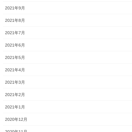
東大和市防災地区カルテ１６地区明細
2021年9月
北多摩西部消防署
2021年8月
北多摩西部消防署発行資料
2021年7月
東大和市消防団
2021年6月
東大和市マンホールトイレの設置場所
2021年5月
東大和市立第二小／第二中学校に設置の備蓄コンテナーの
2021年4月
備蓄物品明細
2021年3月
南街・桜が丘地域防災協議会
2021年2月
東大和市立第二小学校避難所管理運営マニュアル
2021年1月
東大和第二中学校避難所管理運営マニュアル
2020年12月
発行書籍
2020年11月