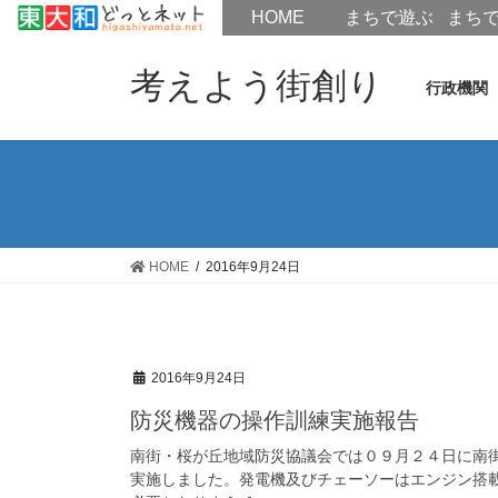
HOME
HOME
まちで遊ぶ
まち
コ
ナ
ン
ビ
考えよう街創り
行政機関
テ
ゲ
ン
ー
ツ
シ
へ
ョ
ス
ン
キ
に
ッ
移
HOME
2016年9月24日
プ
動
2016年9月24日
防災機器の操作訓練実施報告
南街・桜が丘地域防災協議会では０９月２４日に南
実施しました。発電機及びチェーソーはエンジン搭