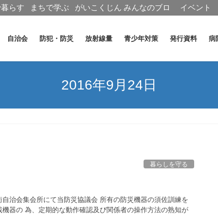
で暮らす
まちで学ぶ
がいこくじん
みんなのブロ
イベント
グ
自治会
防犯・防災
放射線量
青少年対策
発行資料
病
2016年9月24日
暮らしを守る
街自治会集会所にて当防災協議会 所有の防災機器の須佐訓練を
載機器の 為、定期的な動作確認及び関係者の操作方法の熟知が