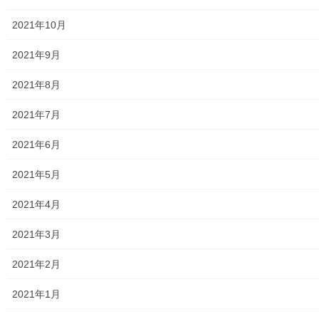
東大和市防災地区カルテ１６地区明細
2021年10月
北多摩西部消防署
2021年9月
北多摩西部消防署発行資料
2021年8月
東大和市消防団
2021年7月
東大和市マンホールトイレの設置場所
2021年6月
東大和市立第二小／第二中学校に設置の備蓄コンテナーの
2021年5月
備蓄物品明細
2021年4月
南街・桜が丘地域防災協議会
2021年3月
東大和市立第二小学校避難所管理運営マニュアル
2021年2月
東大和第二中学校避難所管理運営マニュアル
2021年1月
発行書籍