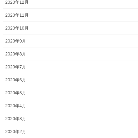
2020年12月
放射線量
2020年11月
空間放射線量測定
2020年10月
南街・桜が丘地域の測定結果
2020年9月
東大和市中央／湖畔地域の測定結果
2020年8月
東大和他地域の空間放射線量測定結果
2020年7月
食品の含有放射線量の測定結果
2020年6月
青少年対策
2020年5月
青少年対策第二地区委員会 年度計画／実績報告
2020年4月
御神輿譲渡関連資料
2020年3月
凧作りマニュアル
2020年2月
東大和少年少女合唱団定期演奏会