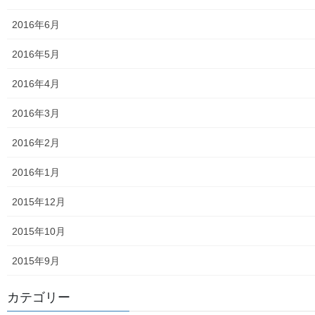
白書の発行
2016年6月
平成27年度の活動状況
2016年5月
下水道料金の改定
2016年4月
南街公民館祭りでの掲示資料
2016年3月
平成２８年度の活動状況
2016年2月
平成２８年度定例会
2016年1月
各種資料の掲示（２）；ごみ収集有料化検証結果
2015年12月
各種資料の掲示(1) ;平成２７年度に開催された各地域の公民
2015年10月
館で発表した資料
2015年9月
各種資料の掲示(3)；納入した税金、保険料年度別納入増加
状況等
カテゴリー
各種資料の掲示(4)改定版；支出の変化を見る(平成２７年度