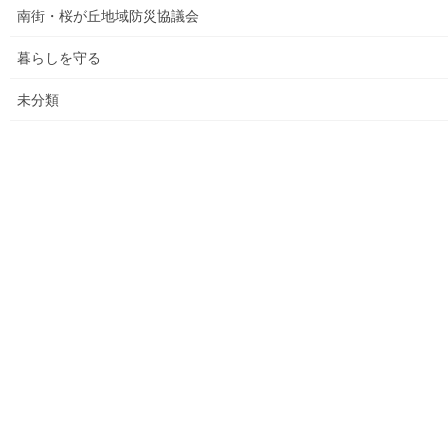
決算追加）
南街・桜が丘地域防災協議会
各種資料の提示(5)；財政支出の変化(民生費関連)
暮らしを守る
各種資料の提示(6)；市の財政の増加、何が増加したか
未分類
各種資料の提示（７）；国からの補助金の推移
各種資料の提示(8)；ごみ収取有料化後の検証結果その(３)
平成２９年度活動状況
教育費の他市との比較(平成２７年度資料での比較)
平成３０年度活動状況
２０２１年度活動状況
２０２５年度活動状況(まちの財政）
バドミントン