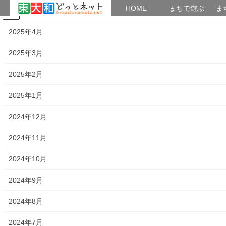
HOME
HOME
まちで遊ぶ
ま
2025年5月
コ
ナ
まちで学ぶ
がいこくじん
みんなのブログ
イベント
考えよう街創り
ン
ビ
2025年4月
テ
ゲ
ン
ー
2025年3月
2018年7月11日
ツ
シ
へ
ョ
2025年2月
ス
ン
HOME
2018年7月11日
キ
に
2025年1月
ッ
移
プ
動
2024年12月
2018年7月11日
2024年11月
暮らしを守る
南街・桜が丘地域防災協議会女性班「た
2024年10月
んぽぽ」 第５回スマイルセミナーの開催
平成３０年０７月１０日に南街・桜が丘地域防災協議会女性班
2024年9月
「たんぽぽ」が 第５回スマイルセミナーとして、東大和市市議会
議員の東口正美様より ● 「わたし」の視点がだいじ！～「東京く
2024年8月
らし防災」を活用しよう～ のセミナーを、 […]
2024年7月