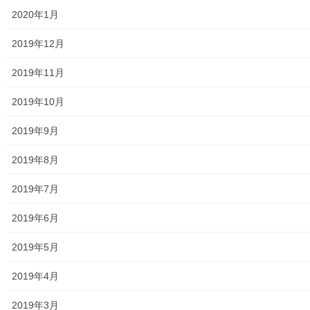
食品の含有放射線量の測定結果
2020年1月
青少年対策
2019年12月
青少年対策第二地区委員会 年度計画／実績報告
2019年11月
御神輿譲渡関連資料
2019年10月
凧作りマニュアル
2019年9月
東大和少年少女合唱団定期演奏会
2019年8月
発行資料
2019年7月
二小保管の古い写真
2019年6月
東大和伝統芸能フェスタ(東大和音頭)の実施(発表)報告
2019年5月
防災関連資料
2019年4月
マニュアル等
2019年3月