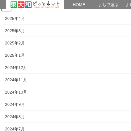
HOME
HOME
まちで遊ぶ
ま
2025年5月
コ
ナ
まちで学ぶ
がいこくじん
みんなのブログ
イベント
考えよう街創り
ン
ビ
2025年4月
テ
ゲ
ン
ー
2025年3月
2018年7月12日
ツ
シ
へ
ョ
2025年2月
ス
ン
HOME
2018年7月12日
キ
に
2025年1月
ッ
移
プ
動
2024年12月
2018年7月12日
2024年11月
暮らしを守る
可搬ポンプ及びスタンドパイプの操作／
2024年10月
放水作業講習会の開催
来る０８月１１日に東大和市第七分団詰所にて南街・桜が丘地域
2024年9月
防災協議会主催／東大和市第七分団ご指導で可搬ポンプ及びスタ
ンドパイプの操作／放水作業講習会を開催致します。何方でも参
2024年8月
加出来ますので、是非ご興味のある方はご参加下さ […]
2024年7月