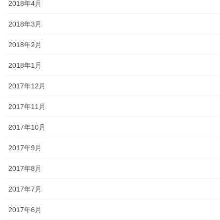
2018年4月
大和ものがたり；２０２４年１０３号～
2018年3月
大和ものがたり；２０２５年；１１５～１２６号
2018年2月
大和ものがたり；２０２６年；１２７号～
2018年1月
南街・桜が丘地域の道路整備完了及び計画
2017年12月
空堀川上流雨水幹線整備事業関連
2017年11月
絵画
2017年10月
東大和市駅高架下の夜市開催報告
2017年9月
東大和市南街・桜が丘地域の歴史について
2017年8月
病院・福祉
2017年7月
東大和病院
2017年6月