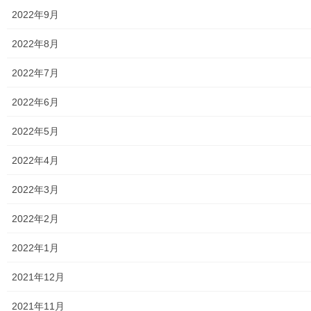
2022年9月
小平・村山・大和衛生組合
2022年8月
東京都水道局
2022年7月
東京電力
2022年6月
東京ガス
2022年5月
J：COM
2022年4月
自治会
2022年3月
自治会／マンション
2022年2月
ホームページ開設自治会／マンション管理組合
2022年1月
親和映画サロン
2021年12月
防犯・防災
2021年11月
警視庁・他団体関連