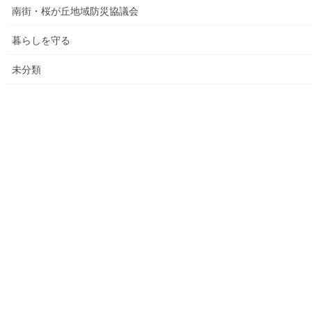
南街・桜が丘地域防災協議会
各種資料の掲示（２）；ごみ収集有料化検証結果
暮らしを守る
各種資料の掲示(1) ;平成２７年度に開催された各地域の公民
未分類
館で発表した資料
各種資料の掲示(3)；納入した税金、保険料年度別納入増加
状況等
各種資料の掲示(4)改定版；支出の変化を見る(平成２７年度
決算追加）
各種資料の提示(5)；財政支出の変化(民生費関連)
各種資料の提示(6)；市の財政の増加、何が増加したか
各種資料の提示（７）；国からの補助金の推移
各種資料の提示(8)；ごみ収取有料化後の検証結果その(３)
平成２９年度活動状況