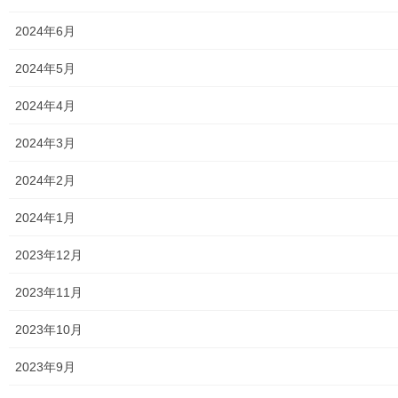
2018年7月12日
2024年6月
暮らしを守る
ラジオ体操会の開催(協和二丁目／三丁目
2024年5月
自治会他主催)
2024年4月
来る０７月２３日から０７月２７日の間、第二小学校校庭でラジ
オ体操会の開催(協和二丁目／三丁目自治会他主催)を開催致しま
2024年3月
す。何方でも参加自由ですので是非ご参加下さい。詳細は下記の
資料をご覧(アップ願います)下さい。 180 […]
2024年2月
2024年1月
メニュー
2023年12月
行政機関
2023年11月
行政関連
2023年10月
東大和市市役所関連
2023年9月
東大和市社会福祉協議会