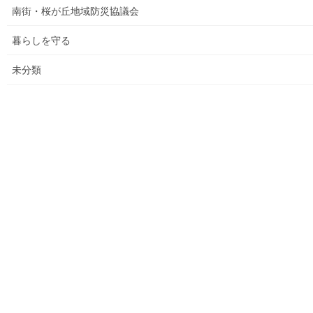
決算追加）
南街・桜が丘地域防災協議会
各種資料の提示(5)；財政支出の変化(民生費関連)
暮らしを守る
各種資料の提示(6)；市の財政の増加、何が増加したか
未分類
各種資料の提示（７）；国からの補助金の推移
各種資料の提示(8)；ごみ収取有料化後の検証結果その(３)
平成２９年度活動状況
教育費の他市との比較(平成２７年度資料での比較)
平成３０年度活動状況
２０２１年度活動状況
２０２５年度活動状況(まちの財政）
バドミントン