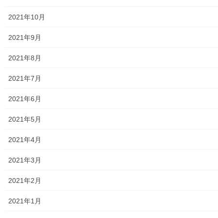
東大和市防災地区カルテ１６地区明細
2021年10月
北多摩西部消防署
2021年9月
北多摩西部消防署発行資料
2021年8月
東大和市消防団
2021年7月
東大和市マンホールトイレの設置場所
2021年6月
東大和市立第二小／第二中学校に設置の備蓄コンテナーの
2021年5月
備蓄物品明細
2021年4月
南街・桜が丘地域防災協議会
2021年3月
東大和市立第二小学校避難所管理運営マニュアル
2021年2月
東大和第二中学校避難所管理運営マニュアル
2021年1月
発行書籍