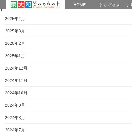
HOME
HOME
まちで遊ぶ
ま
2025年5月
コ
ナ
まちで学ぶ
がいこくじん
みんなのブログ
イベント
考えよう街創り
ン
ビ
2025年4月
テ
ゲ
ン
ー
2025年3月
2025年3月16日
ツ
シ
へ
ョ
2025年2月
ス
ン
HOME
2025年3月16日
キ
に
2025年1月
ッ
移
プ
動
2024年12月
2025年3月16日
2024年11月
暮らしを守る
東大和市駅の遠隔対応駅化(無人駅化)へ
2024年10月
03月25日から移行実施；その２
０３月０９日に標題の件、アップしましたが、東大和市駅では本
2024年9月
件に関して、下記掲示物を貼り出しておりましたので、ご覧(タッ
プ願います)下さい。 250315駅掲示資料 「車椅子使用で乗降の際
2024年8月
の方法」について東大和市駅の駅員に […]
2024年7月