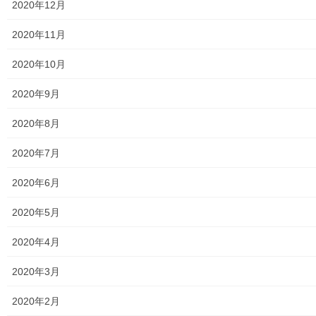
2020年12月
放射線量
2020年11月
空間放射線量測定
2020年10月
南街・桜が丘地域の測定結果
2020年9月
東大和市中央／湖畔地域の測定結果
2020年8月
東大和他地域の空間放射線量測定結果
2020年7月
食品の含有放射線量の測定結果
2020年6月
青少年対策
2020年5月
青少年対策第二地区委員会 年度計画／実績報告
2020年4月
御神輿譲渡関連資料
2020年3月
凧作りマニュアル
2020年2月
東大和少年少女合唱団定期演奏会