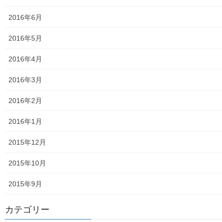
白書の発行
2016年6月
平成27年度の活動状況
2016年5月
下水道料金の改定
2016年4月
南街公民館祭りでの掲示資料
2016年3月
平成２８年度の活動状況
2016年2月
平成２８年度定例会
2016年1月
各種資料の掲示（２）；ごみ収集有料化検証結果
2015年12月
各種資料の掲示(1) ;平成２７年度に開催された各地域の公民
2015年10月
館で発表した資料
2015年9月
各種資料の掲示(3)；納入した税金、保険料年度別納入増加
状況等
カテゴリー
各種資料の掲示(4)改定版；支出の変化を見る(平成２７年度