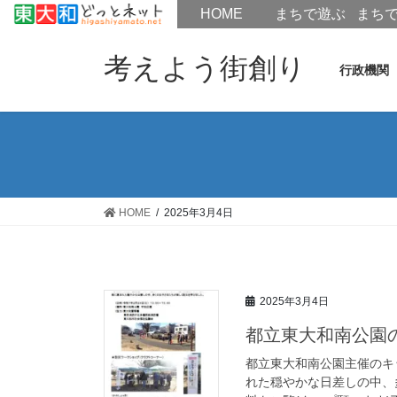
HOME
HOME
まちで遊ぶ
まち
コ
ナ
ン
ビ
考えよう街創り
行政機関
テ
ゲ
ン
ー
ツ
シ
へ
ョ
ス
ン
キ
に
ッ
移
HOME
2025年3月4日
プ
動
2025年3月4日
都立東大和南公園
都立東大和南公園主催のキ
れた穏やかな日差しの中、