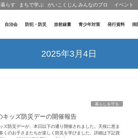
で暮らす
まちで学ぶ
がいこくじん
みんなのブロ
イベント
グ
自治会
防犯・防災
放射線量
青少年対策
発行資料
病
2025年3月4日
暮らしを守る
のキッズ防災デーの開催報告
ッズ防災デーが、本日以下の通り開催されました。天候に恵ま
多くのお子さまたちが楽しく防災を学びました。詳細は下記資