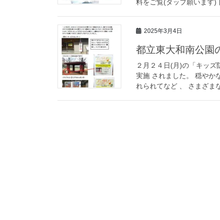
料をご覧(タップ願います)下さ
2025年3月4日
都立東大和南公園の
２月２４日(月)の「キッズ
実施 されました。 穏や
れられてなど 、 さまざまな