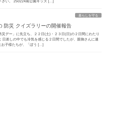
い。 250224南公園キッズ […]
暮らしを守る
 防災 クイズラリーの開催報告
防災デー」に先立ち、２２日(土)・２３日(日)の２日間にわたり
かな 日差しの中でも冷気を感じる２日間でしたが、親御さんに連
お子様たちが、「ぼう […]