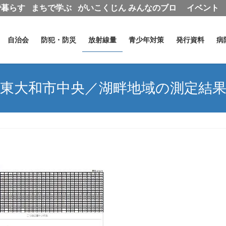
で暮らす
まちで学ぶ
がいこくじん
みんなのブロ
イベント
グ
自治会
防犯・防災
放射線量
青少年対策
発行資料
病
東大和市中央／湖畔地域の測定結