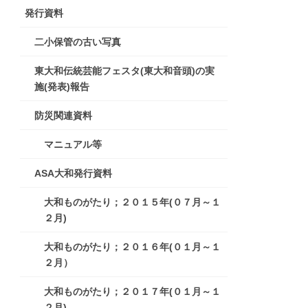
発行資料
二小保管の古い写真
東大和伝統芸能フェスタ(東大和音頭)の実
施(発表)報告
防災関連資料
マニュアル等
ASA大和発行資料
大和ものがたり；２０１５年(０７月～１
２月)
大和ものがたり；２０１６年(０１月～１
２月）
大和ものがたり；２０１７年(０１月～１
２月)