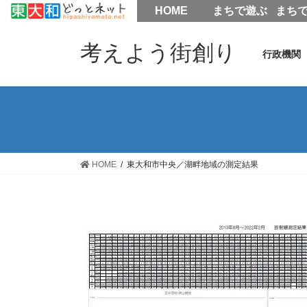
HOME
HOME
まちで遊ぶ
まち
コ
ナ
ン
ビ
考えよう街創り
行政機関
テ
ゲ
ン
ー
ツ
シ
へ
ョ
ス
ン
キ
に
ッ
移
HOME
東大和市中央／湖畔地域の測定結果
プ
動