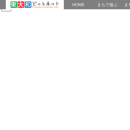
HOME
HOME
まちで遊ぶ
ま
コ
ナ
まちで学ぶ
がいこくじん
みんなのブログ
イベント
地域の出会い
ン
ビ
テ
ゲ
ン
ー
つながり
ツ
シ
へ
ョ
ス
ン
HOME
つながり
思い出ベンチ
キ
に
ッ
移
プ
動
2021年3月31日
/ 最終更新日時 :
2021年3月31日
菊花仙人
つながり
思い出ベンチ
さくら咲く思い出ベンチ一人座る
感染症のコロナのおさまりが見通せない
今、花見も萎みがち。