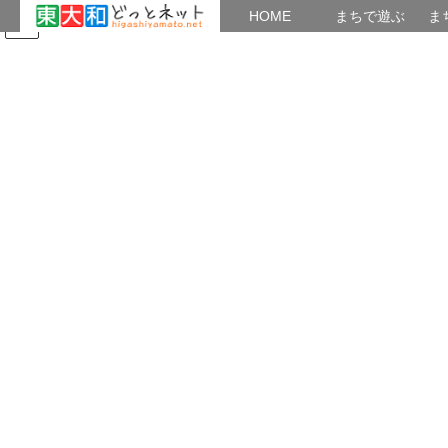
HOME
HOME
まちで遊ぶ
ま
コ
ナ
まちで学ぶ
がいこくじん
みんなのブログ
イベント
地域の出会い
ン
ビ
テ
ゲ
ン
ー
2021年6月
ツ
シ
へ
ョ
ス
ン
HOME
2021年6月
キ
に
ッ
移
プ
動
2021年6月23日
つながり
終の住家
あれから半世紀 第一光が丘自治会が出来てから57年（昭和57年
1964年設立） 半世紀以上経過した。 今の自治会長は、11年目の
永きにわたり住民の安全、安心に 心を砕いて住み良いまちづくり
に努力されている。 総世帯数50 […]
共有: