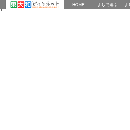
HOME
HOME
まちで遊ぶ
ま
コ
ナ
まちで学ぶ
がいこくじん
みんなのブログ
イベント
地域の出会い
ン
ビ
テ
ゲ
ン
ー
2020年12月
ツ
シ
へ
ョ
ス
ン
HOME
2020年12月
キ
に
ッ
移
プ
動
2020年12月31日
つながり
栄光とゴミ
むなしく栄光を捨てる 年末の大掃除は、終活も合
わせて思い出からお別れして 捨てるものを選ぶ。
12月に入って一日一棚整理をこころ がけ日々棚に
むかう。 ゴルフ、囲碁、菊、水墨画等の大会、展
覧会に参加、応 募してそれなりの成 […]
共有: