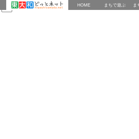
HOME
HOME
まちで遊ぶ
ま
コ
ナ
まちで学ぶ
がいこくじん
みんなのブログ
イベント
地域の出会い
ン
ビ
テ
ゲ
ン
ー
2024年7月
ツ
シ
へ
ョ
ス
ン
HOME
2024年7月
キ
に
ッ
移
プ
動
2024年7月31日
つながり
新しい遊び場
調整池跡地を公園に 昭和45年（1970年）入居が始まった芝中団地
も46年の歳月が過ぎた。 空堀川の整備にに伴い団地建設に伴う造
成のため大量の雨水を一時的に貯めて河川への雨水の流出量を調
整するために造られた調整池が不要と […]
共有: