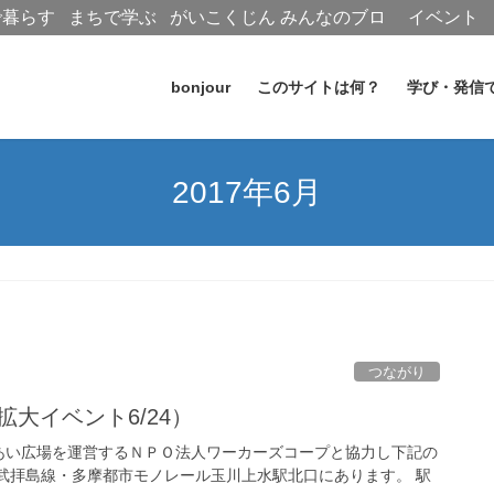
で暮らす
まちで学ぶ
がいこくじん
みんなのブロ
イベント
グ
bonjour
このサイトは何？
学び・発信
2017年6月
つながり
大イベント6/24）
あい広場を運営するＮＰＯ法人ワーカーズコープと協力し下記の
武拝島線・多摩都市モノレール玉川上水駅北口にあります。 駅