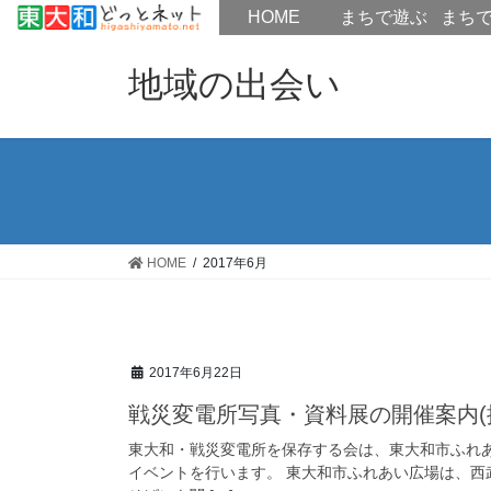
HOME
HOME
まちで遊ぶ
まち
コ
ナ
ン
ビ
地域の出会い
テ
ゲ
ン
ー
ツ
シ
へ
ョ
ス
ン
キ
に
ッ
移
HOME
2017年6月
プ
動
2017年6月22日
戦災変電所写真・資料展の開催案内(拡
東大和・戦災変電所を保存する会は、東大和市ふれ
イベントを行います。 東大和市ふれあい広場は、西