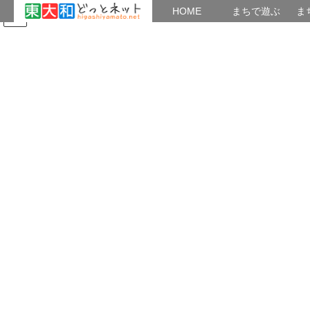
HOME
HOME
まちで遊ぶ
ま
コ
ナ
まちで学ぶ
がいこくじん
みんなのブログ
イベント
地域の出会い
ン
ビ
テ
ゲ
ン
ー
2025年10月
ツ
シ
へ
ョ
ス
ン
HOME
2025年10月
キ
に
ッ
移
プ
動
2025年10月14日
つながり
文化祭始まる
第55回東大和市民文化祭 10月11日（土）～11月3日（月・祝） 中
央公民館・ハミングホール 開会式 10月11日（土）10：00～正午
ハミングホール小ホール 10月12日（日）～14日（火）中央公民
館 花道展 […]
共有: