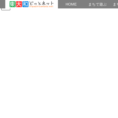
HOME
HOME
まちで遊ぶ
ま
コ
ナ
まちで学ぶ
がいこくじん
みんなのブログ
イベント
地域の出会い
ン
ビ
テ
ゲ
ン
ー
つながり
ツ
シ
へ
ョ
ス
ン
HOME
つながり
フォトコン
キ
に
ッ
移
プ
動
2018年2月6日
/ 最終更新日時 :
2018年2月6日
菊花仙人
つながり
フォトコン
第６回
東大和まちフォトコンテスト
表彰式
２月４日（日）１０時３０分市会議棟会議室にて表彰式が
行われました。
１３８人４９３件の応募作品のうち１８人の入賞者、４人