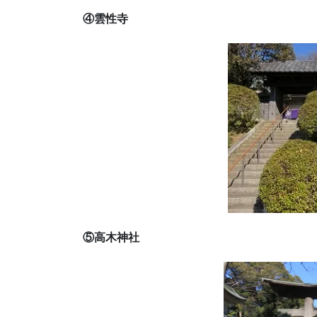
④雲性寺
⑤高木神社