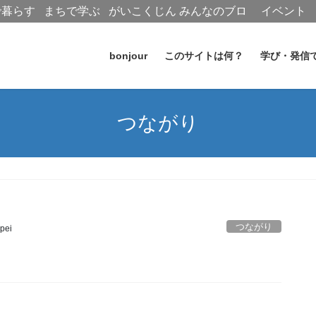
で暮らす
まちで学ぶ
がいこくじん
みんなのブロ
イベント
グ
bonjour
このサイトは何？
学び・発信
つながり
つながり
pei