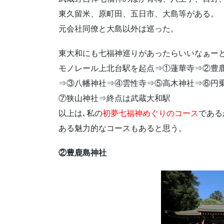
東久留米、原町田、五日市、大島等がある。
元会社同僚と大島以外は巡った。
東大和にも七福神巡りがあったらいいなぁー
モノレール上北台駅を起点⇒①蓮華寺⇒②豊
⇒③八幡神社⇒④雲性寺⇒⑤高木神社⇒⑥円
⑦狭山神社⇒終点は武蔵大和駅
以上は､私の
初夢七福神めぐりのコース
である
ある魅力的なコースもあると思う。
②豊鹿島神社