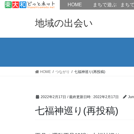
HOME
HOME
まちで遊ぶ
まち
コ
ナ
ン
ビ
地域の出会い
テ
ゲ
ン
ー
ツ
シ
へ
ョ
ス
ン
キ
に
ッ
移
HOME
つながり
七福神巡り(再投稿)
プ
動
2022年2月17日
/ 最終更新日時 :
2022年2月17日
Jun
七福神巡り(再投稿)