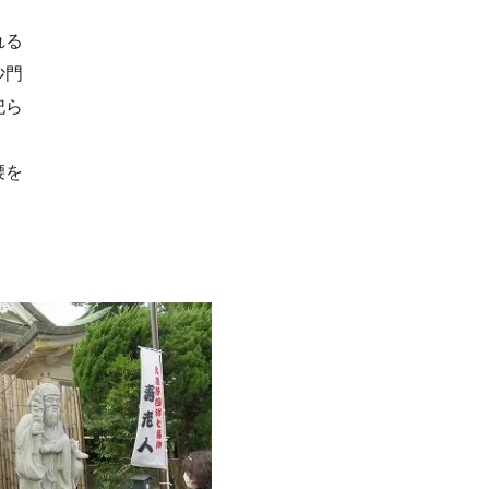
れる
沙門
祀ら
腰を