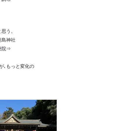
と思う。
鹿島神社
乗院⇒
が､もっと変化の