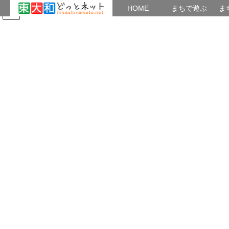
HOME
HOME
まちで遊ぶ
ま
コ
ナ
まちで学ぶ
がいこくじん
みんなのブログ
イベント
地域の出会い
ン
ビ
テ
ゲ
ン
ー
つながり
ツ
シ
へ
ョ
ス
ン
HOME
つながり
夜の昆虫を探そう
キ
に
ッ
移
プ
動
2019年7月25日
/ 最終更新日時 :
2019年7月25日
菊花仙人
つながり
夜の昆虫を探そう
夜の雑木林探検
日時：７月28日（日）午後７時～９時終了(雨天中止)
集合場所：狭山緑地「東口広場」