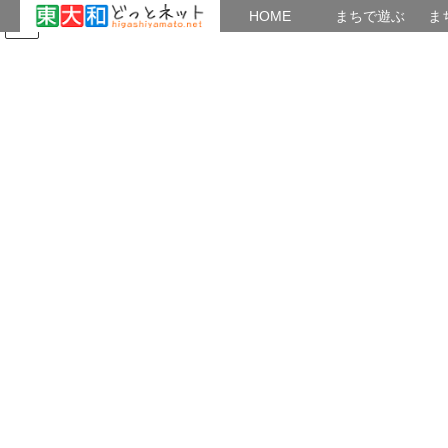
HOME
HOME
まちで遊ぶ
ま
コ
ナ
まちで学ぶ
がいこくじん
みんなのブログ
イベント
東大和の歴史
ン
ビ
テ
ゲ
ン
ー
2021年4月
ツ
シ
へ
ョ
ス
ン
HOME
2021年4月
キ
に
ッ
移
プ
動
2021年4月30日
よもやま話
ねずみ沢のかっぱ
ねずみ沢のかっぱ 「とおい昔、貯水池ができるずっと前のこと
だよ。蔵敷のなかに、ねずみ沢という池があった。そこは森のよ
うに木が茂っていて、うす暗く、水は氷のように冷たかった。し
かし、子どもたちはよく遊びに行ったものだ。 […]
共有: