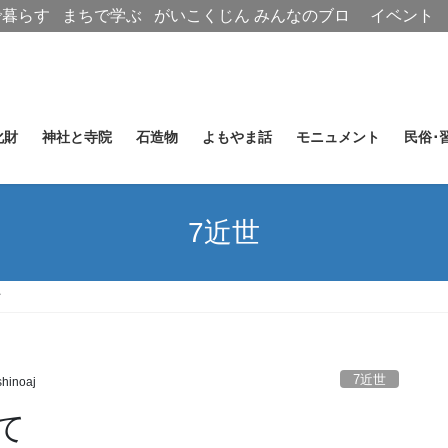
で暮らす
まちで学ぶ
がいこくじん
みんなのブロ
イベント
グ
化財
神社と寺院
石造物
よもやま話
モニュメント
民俗･
7近世
て
7近世
hinoaj
て