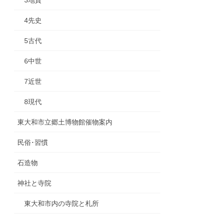
4先史
5古代
6中世
7近世
8現代
東大和市立郷土博物館催物案内
民俗･習慣
石造物
神社と寺院
東大和市内の寺院と札所