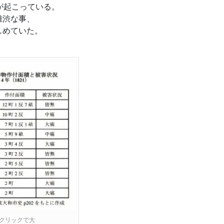
旱が起こっている。
難渋な事、
しめていた。
クリックで大