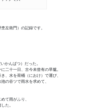
野杢左衛門）の記録です。
（だいかんばつ）だった。
かに二十一日、古今未曾有の旱魃。
行き、水を荷桶（におけ）で運び、
の池の谷ツで雨水を求めて、
じめて雨がふり、
堵した。