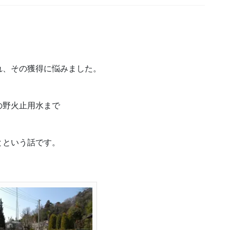
れ、その獲得に悩みました。
、
の野火止用水まで
とという話です。
。