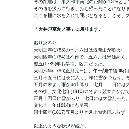
その距離は、東大和市南北の距離が4.3㌔と
その道を汲みに行き、持ち帰ったことにな
ここを桶に水を入れて運ぶとなると、さぞ、
「大井戸草創ノ事」に戻ります。
振り返ると
天明三年(1783)の七月六日は浅間山が噴火
天明四年(1784)は不作で、五六月は米価高く
翌五(1785)年も旱損、凶荒だった。
天明六年(1786)正月元日は、午一刻(午後0
三月十五日には夜に入り、桜に雪がつもり、
五月の末より雨が沢山降り、七月十二日には
その後、文化七年(1810)の冬より翌春にかけ
正月十四日に雪がふり十七日には大雪だった
文化十一年(1814)にも旱害、
同十四年(1817)五月より七月上旬迄雨ふら
以上のような状況が続き、