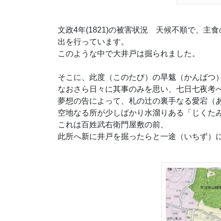
文政4年(1821)の被害状況 天候不順で、
出を行っています。
このような中で大井戸は掘られました。
そこに、此度（このたび）の旱魃（かんばつ
なおさら日々に其事のみを思い、七日七夜考
夢想の告によって、札の辻の裏手なる愛宕（
空地なる所が少しばかり水溜りある「じくたみ
これは百姓武右衛門屋敷の前、
此所へ新に井戸を掘ったらと一途（いちず）