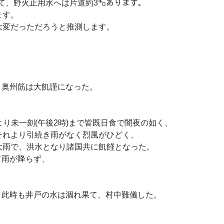
して、野火止用水へは片道約3㌔あります。
ります。
大変だっただろうと推測します。
し、奥州筋は大飢謹になった。
、
時)より未一刻(午後2時)まで皆既日食で闇夜の如く、
それより引続き雨がなく烈風がひどく、
大雨で、洪水となり諸国共に飢饉となった。
て雨が降らず、
。
ず、此時も井戸の水は涸れ果て、村中難儀した。