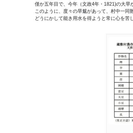
僅か五年目で、今年（文政4年・1821)の大
このように、度々の旱魃があって、村中一同
どうにかして能き用水を得ようと常に心を苦