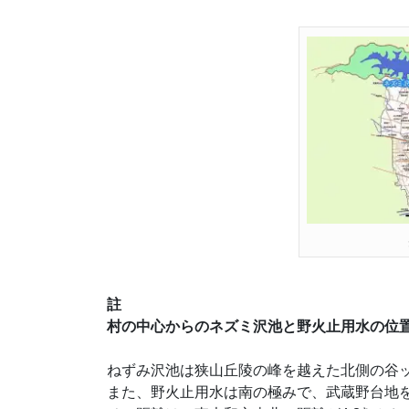
註
村の中心からのネズミ沢池と野火止用水の位
ねずみ沢池は狭山丘陵の峰を越えた北側の谷
また、野火止用水は南の極みで、武蔵野台地