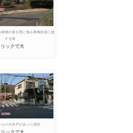
の南側の道を西に進み青梅街道に接
する角
クリックで大
からの大井戸のあった場所
クリックで大