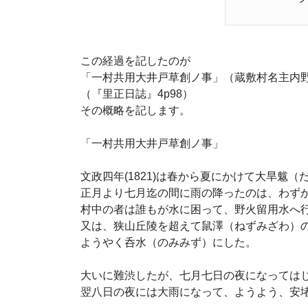
この経過を記したのが
「一村共用大井戸草創ノ事」（蔵敷村名主内
（『里正日誌』4p98）
その概略を記します。
「一村共用大井戸草創ノ事」
文政四年(1821)は春から夏にかけて大旱魃
正月より七月迄の間に雨の降ったのは、わず
村中の者は誰もが水に困って、野火留用水へ
又は、狭山丘陵を超えて鼠澤（ねずみざわ）
ようやく呑水（のみみず）にした。
大いに難渋したが、七月七日の夜になっては
翌八日の夜には大雨になって、ようよう、安