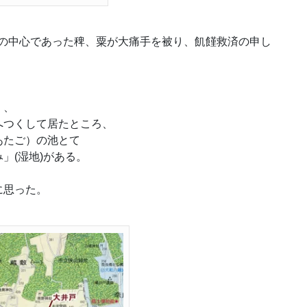
主食の中心であった稗、粟が大痛手を被り、飢饉救済の申し
）、
へつくして居たところ、
あたご）の池とて
」(湿地)がある。
に思った。