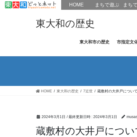
HOME
HOME
まちで遊ぶ
まち
コ
ナ
ン
ビ
東大和の歴史
テ
ゲ
ン
ー
東大和市の歴史
市指定文
ツ
シ
へ
ョ
ス
ン
キ
に
ッ
移
プ
動
HOME
東大和の歴史
7近世
蔵敷村の大井戸につい
2024年3月1日
/ 最終更新日時 :
2024年3月1日
musas
蔵敷村の大井戸につい