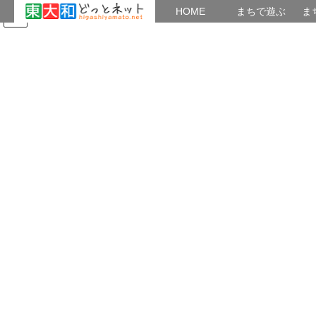
HOME
HOME
まちで遊ぶ
ま
コ
ナ
まちで学ぶ
がいこくじん
みんなのブログ
イベント
東大和の歴史
ン
ビ
テ
ゲ
ン
ー
2021年8月
ツ
シ
へ
ョ
ス
ン
HOME
2021年8月
キ
に
ッ
移
プ
動
2021年8月26日
1大まかな歴史の流れ
大まかな歴史の流れ 現代 昭和時代1
大まかな歴史の流れ 現代 昭和時代1 大正から昭和へ 第一次
世界大戦、政党内閣、労働運動、新たな文学の芽生えなど、 時
には大正デモクラシーと呼ばれる大正時代、東大和市域の村々で
は、 ・村山貯水池の建設、住民大会、受け […]
共有: