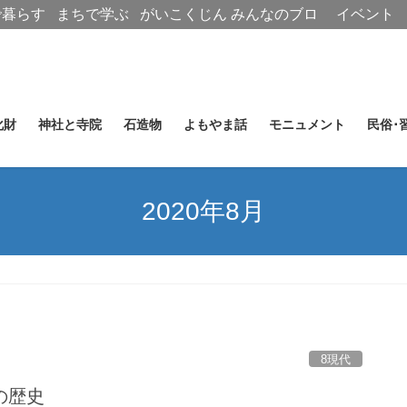
で暮らす
まちで学ぶ
がいこくじん
みんなのブロ
イベント
グ
化財
神社と寺院
石造物
よもやま話
モニュメント
民俗･
2020年8月
8現代
の歴史