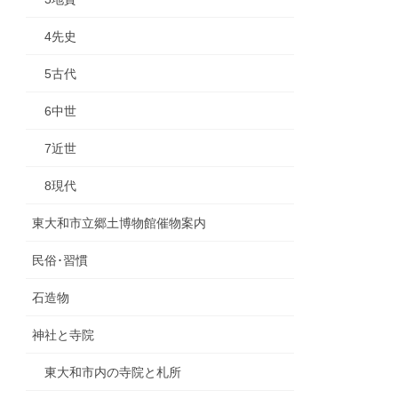
4先史
5古代
6中世
7近世
8現代
東大和市立郷土博物館催物案内
民俗･習慣
石造物
神社と寺院
東大和市内の寺院と札所