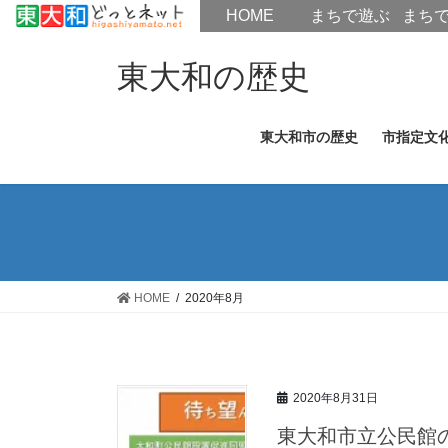
HOME
HOME
まちで遊ぶ
まち
コ
ナ
ン
ビ
東大和の歴史
テ
ゲ
ン
ー
東大和市の歴史
市指定文
ツ
シ
へ
ョ
ス
ン
キ
に
ッ
移
プ
動
HOME
2020年8月
2020年8月31日
東大和市立公民館