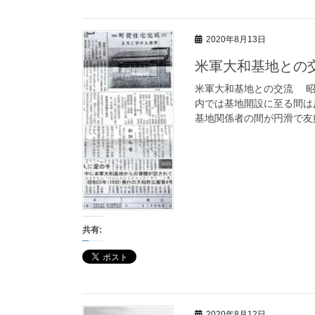
2020年8月13日
米軍大和基地との
米軍大和基地との交流 昭和
内では基地開設に至る間は
基地関係者の間が円滑で友好
共有:
2020年8月12日