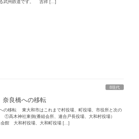
武州鉄道です。 吉祥 […]
8現代
、奈良橋への移転
への移転 東大和市はこれまで村役場、町役場、市役所と次の
。 ①高木神社東側(番組会所、連合戸長役場、大和村役場）
会館 大和村役場、大和町役場 […]