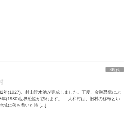
8現代
村
2年(1927)、村山貯水池が完成しました。丁度、金融恐慌にぶ
年(1930)世界恐慌が訪れます。 大和村は、旧村の移転とい
域に落ち着いた時 […]