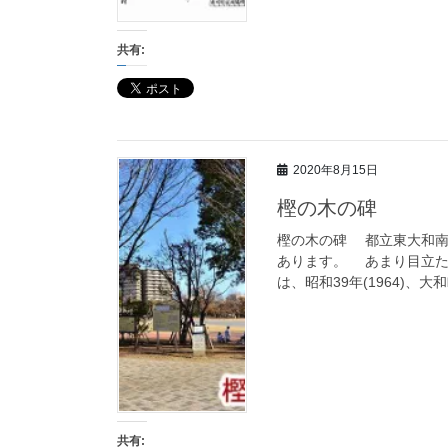
共有:
2020年8月15日
樫の木の碑
樫の木の碑 都立東大和南
あります。 あまり目立た
は、昭和39年(1964)、大
共有: