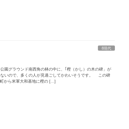
8現代
公園グラウンド南西角の林の中に、｢樫（かし）の木の碑」が
ないので、多くの人が見過ごしてかわいそうです。 この碑
和町から米軍大和基地に樫の […]