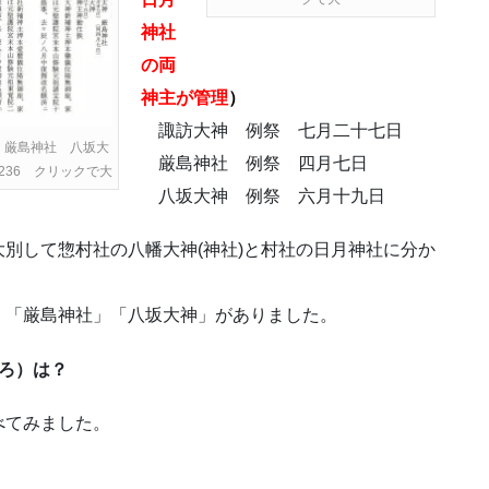
神社
の両
神主が管理
）
諏訪大神 例祭 七月二十七日
 厳島神社 八坂大
厳島神社 例祭 四月七日
236 クリックで大
八坂大神 例祭 六月十九日
別して惣村社の八幡大神(神社)と村社の日月神社に分か
」「厳島神社」「八坂大神」がありました。
ろ）は？
べてみました。