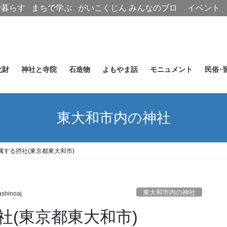
で暮らす
まちで学ぶ
がいこくじん
みんなのブロ
イベント
グ
化財
神社と寺院
石造物
よもやま話
モニュメント
民俗･
東大和市内の神社
属する摂社(東京都東大和市)
東大和市内の神社
shinoaj
社(東京都東大和市)