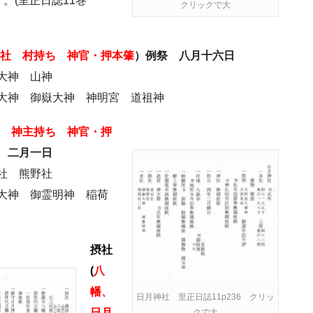
。(里正日誌11巻
クリックで大
社 村持ち 神官・押本肇
）例祭 八月十六日
大神 山神
神 御嶽大神 神明宮 道祖神
 神主持ち 神官・押
 二月一日
社 熊野社
大神 御霊明神 稲荷
摂社
(
八
幡、
日月神社 里正日誌11p236 クリッ
日月
クで大