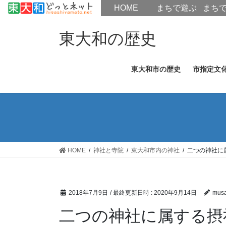
HOME
HOME
まちで遊ぶ
まち
コ
ナ
ン
ビ
東大和の歴史
テ
ゲ
ン
ー
東大和市の歴史
市指定文
ツ
シ
へ
ョ
ス
ン
キ
に
ッ
移
プ
動
HOME
神社と寺院
東大和市内の神社
二つの神社に
2018年7月9日
/ 最終更新日時 :
2020年9月14日
musa
二つの神社に属する摂