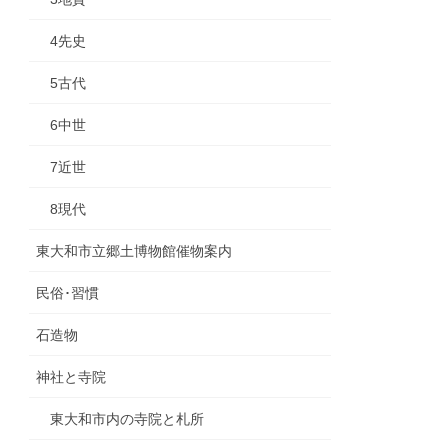
4先史
5古代
6中世
7近世
8現代
東大和市立郷土博物館催物案内
民俗･習慣
石造物
神社と寺院
東大和市内の寺院と札所