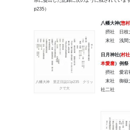
県に提出した記録に次のように残されています
p235）
八幡大神(
惣村
摂社 日枝
末社 浅間大
日月神社(
村社
本愛麿
）例祭
摂社 愛宕
末社 御嶽
八幡大神 里正日誌11p235 クリッ
クで大
社二社