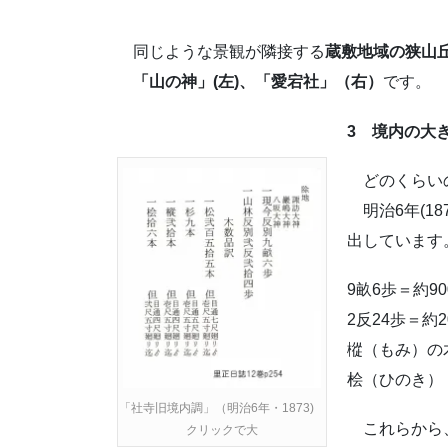
同じような景観が隣接する
蔵敷地域の狭山
「山の神」(左)、「愛宕社」（右）
です。
3 境内の大
どのくらいの
明治6年(1
出しています
9畝6歩＝約90
2反24歩＝約2
樅（もみ）の
桧（ひのき）
「社寺旧境内調」（明治6年・1873)
これらから
クリックで大