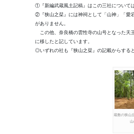
①『新編武蔵風土記稿』はこの三社について
②『狭山之栞』には神祠として「山神」「愛
がありません。
この他、奈良橋の雲性寺の山号となった天王
に移したと記しています。
◎いずれの社も『狭山之栞』の記載からする
蔵敷の狭山
山