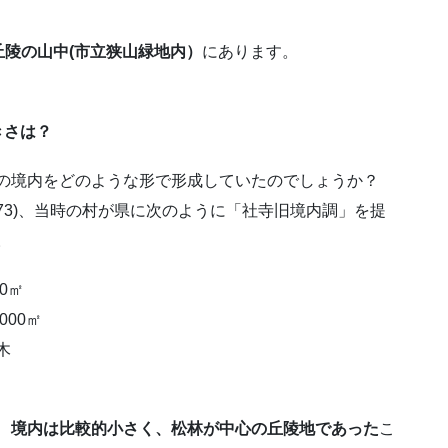
丘陵の山中(市立狭山緑地内）
にあります。
きさは？
境内をどのような形で形成していたのでしょうか？
873)、当時の村が県に次のように「社寺旧境内調」を提
。
0㎡
000㎡
木
、
境内は比較的小さく、松林が中心の丘陵地であった
こ