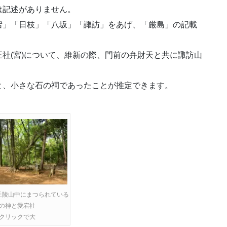
は記述がありません。
宕」「日枝」「八坂」「諏訪」をあげ、「厳島」の記載
社(宮)について、維新の際、門前の弁財天と共に諏訪山
と、小さな石の祠であったことが推定できます。
丘陵山中にまつられている
の神と愛宕社
クリックで大