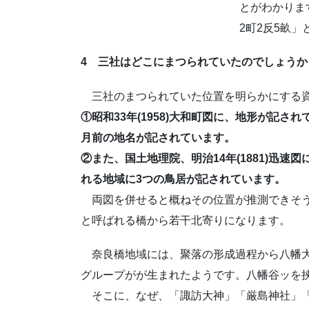
とがわかりま
2町2反5畝
4 三社はどこにまつられていたのでしょうか
三社のまつられていた位置を明らかにする資
①昭和33年(1958)大和町図に、地形が記さ
月前の地名が記されています。
②また、国土地理院、明治14年(1881)迅速
れる地域に3つの鳥居が記されています。
両図を併せると概ねその位置が推測できそう
と呼ばれる橋から若干北寄りになります。
奈良橋地域には、聚落の形成過程から八幡大神
グループがが生まれたようです。八幡谷ッを
そこに、なぜ、「諏訪大神」「厳島神社」「